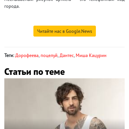
города.
Читайте нас в Google.News
Теги:
Дорофеева
,
поцелуй
,
Дантес
,
Миша Кацурин
Статьи по теме