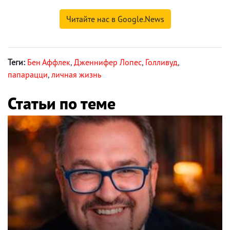
Читайте нас в Google.News
Теги:
Бен Аффлек
,
Дженнифер Лопес
,
Голливуд
,
папарацци
,
личная жизнь
Статьи по теме