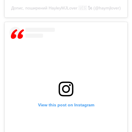
Допис, поширений HayleyMJLover 🇺🇸 🗽 (@haymjlover)
View this post on Instagram