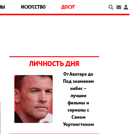
НЫ
ИСКУССТВО
ДОСУГ
ЛИЧНОСТЬ ДНЯ
От Аватара до
Под знаменем
небес –
лучшие
фильмы и
сериалы с
Сэмом
Уортингтоном