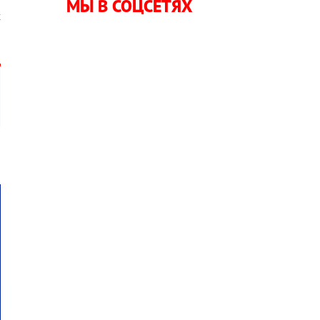
МЫ В СОЦСЕТЯХ
х
о