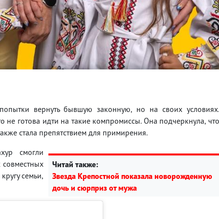
опытки вернуть бывшую законную, но на своих условиях
то не готова идти на такие компромиссы. Она подчеркнула, чт
 также стала препятствием для примирения.
хур смогли
х совместных
Читай также:
 кругу семьи,
Звезда Крепостной показала новорожденную
дочь и сюрприз от мужа