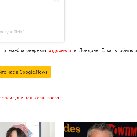
liyaofficial)
и и экс-благоверным
отдохнули
в Лондоне. Елка в обител
йте нас в Google.News
амалия
,
личная жизнь звезд