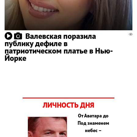
Валевская поразила
публику дефиле в
патриотическом платье в Нью-
Йорке
ЛИЧНОСТЬ ДНЯ
От Аватара до
Под знаменем
небес –