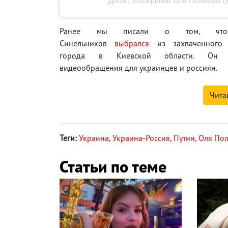
Допис, поширений Оля Полякова (
Ранее мы писали о том, что
Синельников
выбрался
из захваченного 
города в Киевской области. Он п
видеообращения для украинцев и россиян.
Чита
Теги:
Украина
,
Украина-Россия
,
Путин
,
Оля По
Статьи по теме