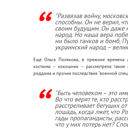
"Развязав войну, московск
способны. Он не верил, ч
своим будущим. Он даже н
народ. Но наша вера побе
ни было танков и бомб, Пу
украинский народ – велик
Еще Ольга Полякова, в прежние времена а
костюма – кокошник – рассмотрела такие 
роддома и прочие последствия "военной спец
"Быть человеком – это име
Во что верят те, кто расст
расстреливает бегущих от
лошадь, когда лжет, что Р
гады пропагандисты, рас
что у них потерь нет? Спо