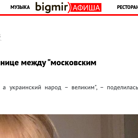
МУЗЫКА
РЕСТОРА
5
знице между "московским
, а украинский народ – великим", – поделилас