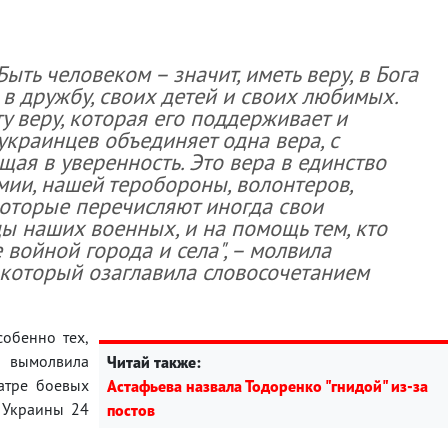
Быть человеком – значит, иметь веру, в Бога
, в дружбу, своих детей и своих любимых.
у веру, которая его поддерживает и
 украинцев объединяет одна вера, с
ая в уверенность. Это вера в единство
мии, нашей теробороны, волонтеров,
которые перечисляют иногда свои
ы наших военных, и на помощь тем, кто
войной города и села", – молвила
 который озаглавила словосочетанием
собенно тех,
а вымолвила
Читай также:
атре боевых
Астафьева назвала Тодоренко "гнидой" из-за
и Украины 24
постов