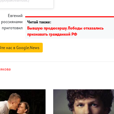
@polyakovamusic)
 Евгений
россиянами
Читай также:
риготовил
Бывшую продюсершу Лободы отказались
признавать гражданкой РФ
йте нас в Google.News
лякова