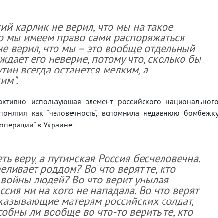
ий карлик не верил, что мы на такое
то мы имеем право сами распоряжаться
е верил, что мы – это вообще отдельный
ждает его неверие, потому что, сколько бы
тин всегда останется мелким, а
им".
ктивно использующая элемент российского национальног
понятия как "человечность", вспомнила недавнюю бомбежк
операции" в Украине:
ть веру, а путинская Россия бесчеловечна.
реливает роддом? Во что верят те, кто
 войны людей? Во что верит унылая
оссия ни на кого не нападала. Во что верят
сказывающие матерям российских солдат,
собны ли вообще во что-то верить те, кто