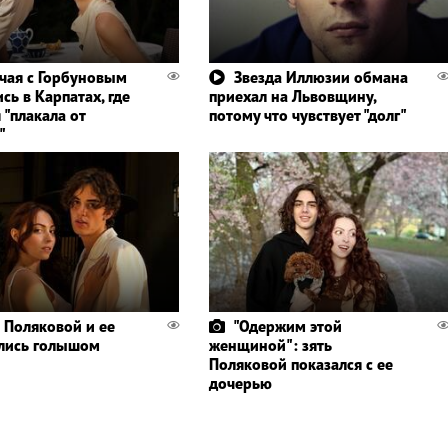
чая с Горбуновым
Звезда Иллюзии обмана
сь в Карпатах, где
приехал на Львовщину,
 "плакала от
потому что чувствует "долг"
"
 Поляковой и ее
"Одержим этой
лись голышом
женщиной": зять
Поляковой показался с ее
дочерью