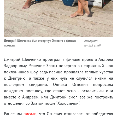
Дмитрий Шевченко был отвергнут Огневич в финале
instagram
проекта.
dmitrij_sheff
Дмитрий Шевченко проиграл в финале проекта Андрею
Задворному. Решение Златы повергло в неприятный шок
поклонников шоу, ведь певица проявляла теплые чувства
к Дмитрию, а также у них чуть не случился интим на
последнем свидании. Однако Огневич попросила
дождаться пост-шоу, где станет ясно - остались ли они
вместе с Андреем, или Дмитрий смог все же построить
отношения со Златой после "Холостячки".
Ранее мы
писали
, что Огневич отписалась от победителя