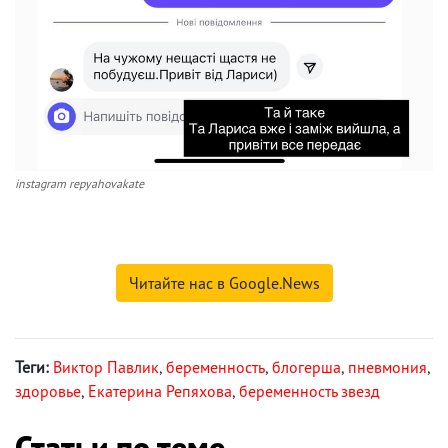
instagram repyahovakate
Читайте нас в Google.News
Теги:
Виктор Павлик
,
беременность
,
блогерша
,
пневмония
,
здоровье
,
Екатерина Репяхова
,
беременность звезд
Статьи по теме