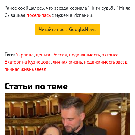
Ранее сообщалось, что звезда сериала "Нити судьбы" Мила
Сывацкая
поселилась
с мужем в Испании.
Читайте нас в Google.News
Теги:
Украина
,
деньги
,
Россия
,
недвижимость
,
актриса
,
Екатерина Кузнецова
,
личная жизнь
,
недвижимость звезд
,
личная жизнь звезд
Статьи по теме