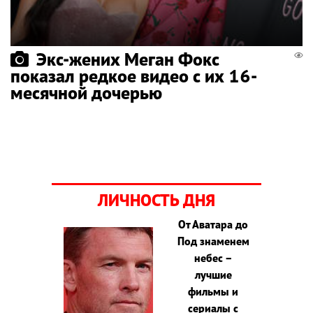
Экс-жених Меган Фокс
показал редкое видео с их 16-
месячной дочерью
ЛИЧНОСТЬ ДНЯ
От Аватара до
Под знаменем
небес –
лучшие
фильмы и
сериалы с