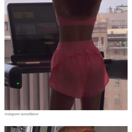
instagram iamsofiaeve