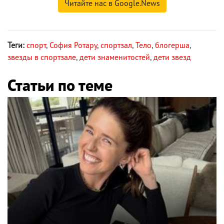
Читайте нас в Google.News
Теги:
спорт
,
София Ротару
,
спортзал
,
Тело
,
блогерша
,
звезды в спортзале
,
дети знаменитостей
,
дети звезд
Статьи по теме