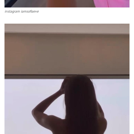
instagram iamsofiaeve