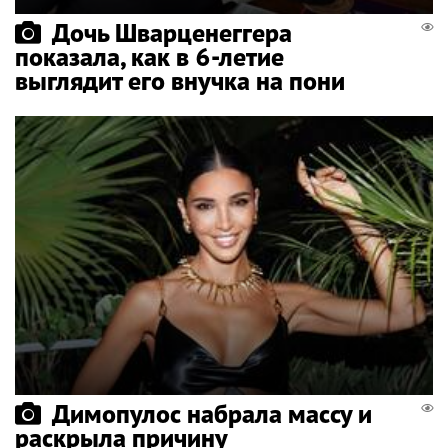
Дочь Шварценеггера
показала, как в 6-летие
выглядит его внучка на пони
Димопулос набрала массу и
раскрыла причину