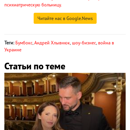
психиатрическую больницу.
Читайте нас в Google.News
Теги:
Бумбокс
,
Андрей Хлывнюк
,
шоу-бизнес
,
война в
Украине
Статьи по теме