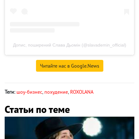
Допис, поширений Слава Дьомін (@slavademin_official)
Читайте нас в Google.News
Теги:
шоу-бизнес
,
похудение
,
ROXOLANA
Статьи по теме