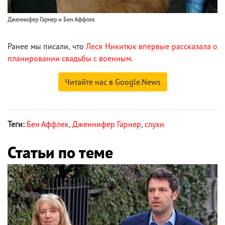
Дженнифер Гарнер и Бен Аффлек
Ранее мы писали, что
Леся Никитюк впервые рассказала о
планировании свадьбы с военным.
Читайте нас в Google.News
Теги:
Бен Аффлек
,
Дженнифер Гарнер
,
слухи
Статьи по теме