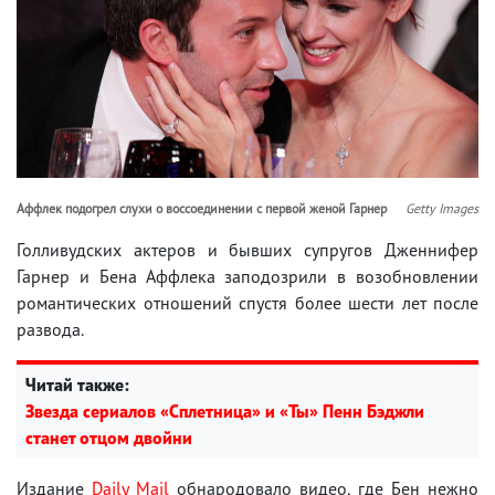
Аффлек подогрел слухи о воссоединении с первой женой Гарнер
Getty Images
Голливудских актеров и бывших супругов Дженнифер
Гарнер и Бена Аффлека заподозрили в возобновлении
романтических отношений спустя более шести лет после
развода.
Читай также:
Звезда сериалов «Сплетница» и «Ты» Пенн Бэджли
станет отцом двойни
Издание
Daily Mail
обнародовало видео, где Бен нежно