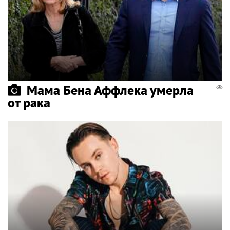
Мама Бена Аффлека умерла
от рака