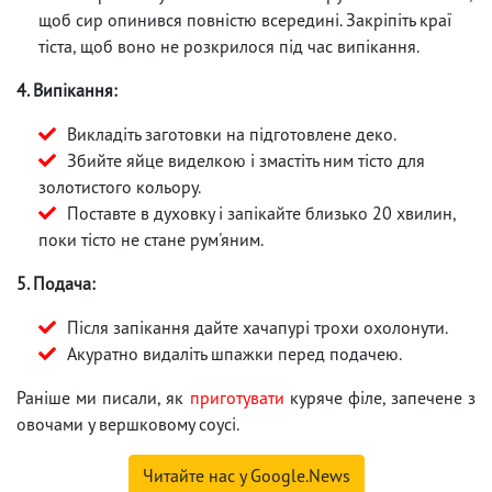
щоб сир опинився повністю всередині. Закріпіть краї
тіста, щоб воно не розкрилося під час випікання.
4. Випікання:
Викладіть заготовки на підготовлене деко.
Збийте яйце виделкою і змастіть ним тісто для
золотистого кольору.
Поставте в духовку і запікайте близько 20 хвилин,
поки тісто не стане рум'яним.
5. Подача:
Після запікання дайте хачапурі трохи охолонути.
Акуратно видаліть шпажки перед подачею.
Раніше ми писали, як
приготувати
куряче філе, запечене з
овочами у вершковому соусі.
Читайте нас у Google.News