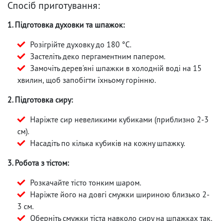
Спосіб приготування:
1. Підготовка духовки та шпажок:
Розігрійте духовку до 180 °C.
Застеліть деко пергаментним папером.
Замочіть дерев'яні шпажки в холодній воді на 15
хвилин, щоб запобігти їхньому горінню.
2. Підготовка сиру:
Наріжте сир невеликими кубиками (приблизно 2-3
см).
Насадіть по кілька кубиків на кожну шпажку.
3. Робота з тістом:
Розкачайте тісто тонким шаром.
Наріжте його на довгі смужки шириною близько 2-
3 см.
Оберніть смужки тіста навколо сиру на шпажках так,