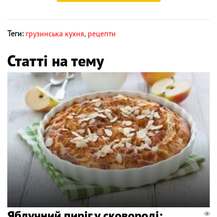
Теги:
грузинська кухня
,
рецепти
Статті на тему
Яблучний пиріг у сковороді: