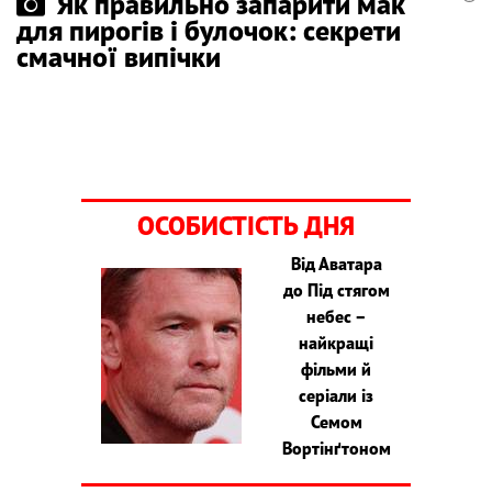
Як правильно запарити мак
для пирогів і булочок: секрети
смачної випічки
ОСОБИСТІСТЬ ДНЯ
Від Аватара
до Під стягом
небес –
найкращі
фільми й
серіали із
Семом
Вортінґтоном