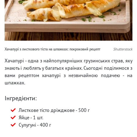
Хачапурі з листкового тіста на шпажках: покроковий рецепт
Shutterstock
Хачапурі - одна з найпопулярніших грузинських страв, яку
знають і люблять у багатьох країнах. Сьогодні поділимося з
вами рецептом хачапурі з незвичайною подачею - на
шпажках.
Інгредієнти:
Листкове тісто дріжджове - 500 г
Яйце - 1 шт.
Сулугуні - 400 г