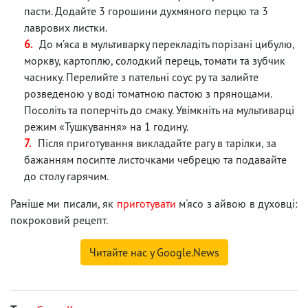
пасти. Додайте 3 горошини духмяного перцю та 3
лаврових листки.
До м’яса в мультиварку перекладіть порізані цибулю,
моркву, картоплю, солодкий перець, томати та зубчик
часнику. Перелийте з пательні соус ру та залийте
розведеною у воді томатною пастою з прянощами.
Посоліть та поперчіть до смаку. Увімкніть на мультиварці
режим «Тушкування» на 1 годину.
Після приготування викладайте рагу в тарілки, за
бажанням посипте листочками чебрецю та подавайте
до столу гарячим.
Раніше ми писали, як
приготувати
м'ясо з айвою в духовці:
покроковий рецепт.
Читайте нас у Google.News