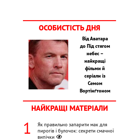
ОСОБИСТІСТЬ ДНЯ
Від Аватара
до Під стягом
небес –
найкращі
фільми й
серіали із
Семом
Вортінґтоном
НАЙКРАЩІ МАТЕРІАЛИ
Як правильно запарити мак для
пирогів і булочок: секрети смачної
випічки