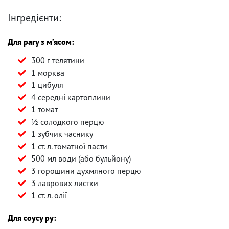
Інгредієнти:
Для рагу з м’ясом:
300 г телятини
1 морква
1 цибуля
4 середні картоплини
1 томат
½ солодкого перцю
1 зубчик часнику
1 ст. л. томатної пасти
500 мл води (або бульйону)
3 горошини духмяного перцю
3 лаврових листки
1 ст. л. олії
Для соусу ру: