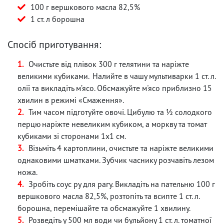
100 г вершкового масла 82,5%
1 ст. л борошна
Спосіб приготування:
Очистьте від плівок 300 г телятини та наріжте
великими кубиками. Налийте в чашу мультиварки 1 ст. л.
олії та викладіть м’ясо. Обсмажуйте м'ясо приблизно 15
хвилин в режимі «Смаження».
Тим часом підготуйте овочі. Цибулю та ½ солодкого
перцю наріжте невеликим кубиком, а моркву та томат
кубиками зі сторонами 1х1 см.
Візьміть 4 картоплини, очистьте та наріжте великими
однаковими шматками. Зубчик часнику розчавіть лезом
ножа.
Зробіть соус ру для рагу. Викладіть на пательню 100 г
вершкового масла 82,5%, розтопіть та всипте 1 ст. л.
борошна, перемішайте та обсмажуйте 1 хвилину.
Розведіть у 500 мл води чи бульйону 1 ст. л. томатної