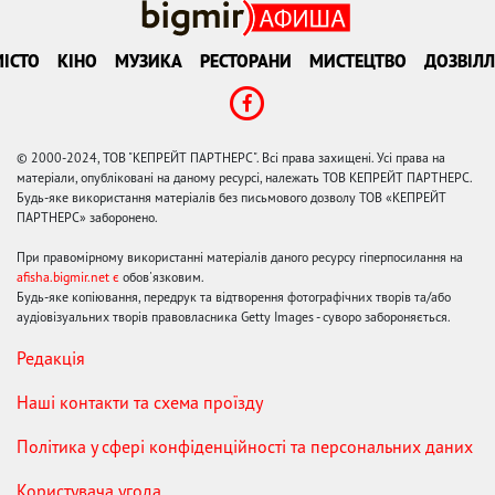
ІСТО
КІНО
МУЗИКА
РЕСТОРАНИ
МИСТЕЦТВО
ДОЗВІЛЛ
© 2000-2024, ТОВ "КЕПРЕЙТ ПАРТНЕРС". Всі права захищені. Усі права на
матеріали, опубліковані на даному ресурсі, належать ТОВ КЕПРЕЙТ ПАРТНЕРС.
Будь-яке використання матеріалів без письмового дозволу ТОВ «КЕПРЕЙТ
ПАРТНЕРС» заборонено.
При правомірному використанні матеріалів даного ресурсу гіперпосилання на
afisha.bigmir.net є
обов'язковим.
Будь-яке копіювання, передрук та відтворення фотографічних творів та/або
аудіовізуальних творів правовласника Getty Images - суворо забороняється.
Редакція
Наші контакти та схема проїзду
Політика у сфері конфіденційності та персональних даних
Користувача угода