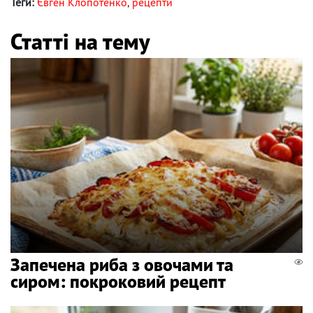
Теги:
Євген Клопотенко
,
рецепти
Статті на тему
Запечена риба з овочами та
сиром: покроковий рецепт