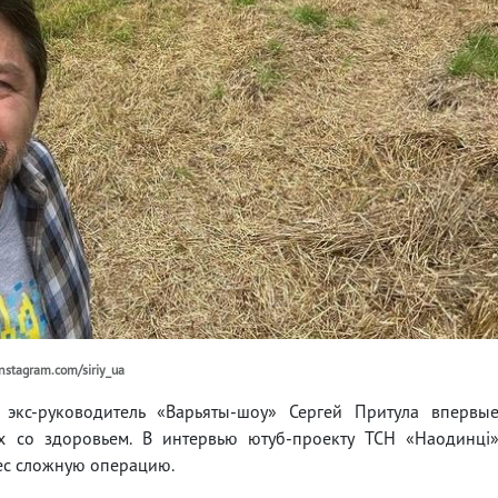
nstagram.com/siriy_ua
экс-руководитель «Варьяты-шоу» Сергей Притула впервы
х со здоровьем. В интервью ютуб-проекту ТСН «Наодинці
нес сложную операцию.