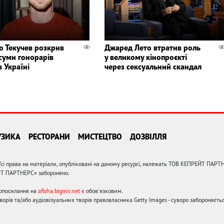
о Текучев розкрив
Джаред Лето втратив роль
 суми гонорарів
у великому кінопроєкті
в Україні
через сексуальний скандал
УЗИКА
РЕСТОРАНИ
МИСТЕЦТВО
ДОЗВІЛЛЯ
сі права на матеріали, опубліковані на даному ресурсі, належать ТОВ КЕПРЕЙТ ПАРТ
ЙТ ПАРТНЕРС» заборонено.
ерпосилання на
afisha.bigmir.net є
обов'язковим.
орів та/або аудіовізуальних творів правовласника Getty Images - суворо забороняєтьс