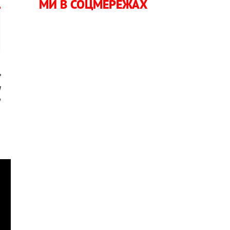
МИ В СОЦМЕРЕЖАХ
е
м
и
л