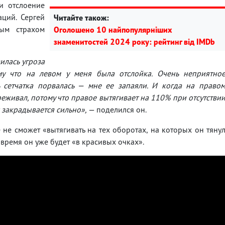
и отслоение
аций. Сергей
Читайте також:
ным страхом
Оголошено 10 найпопулярніших
знаменитостей 2024 року: рейтинг від IMDb
илась угроза
ому что на левом у меня была отслойка. Очень неприятно
 сетчатка порвалась — мне ее запаяли. И когда на право
реживал, потому что правое вытягивает на 110% при отсутстви
х закрадывается сильно»,
— поделился он.
 не сможет «вытягивать на тех оборотах, на которых он тяну
 время он уже будет «в красивых очках».