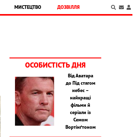
МИСТЕЦТВО
ДОЗВІЛЛЯ
ОСОБИСТІСТЬ ДНЯ
Від Аватара
до Під стягом
небес –
найкращі
фільми й
серіали із
Семом
Вортінґтоном