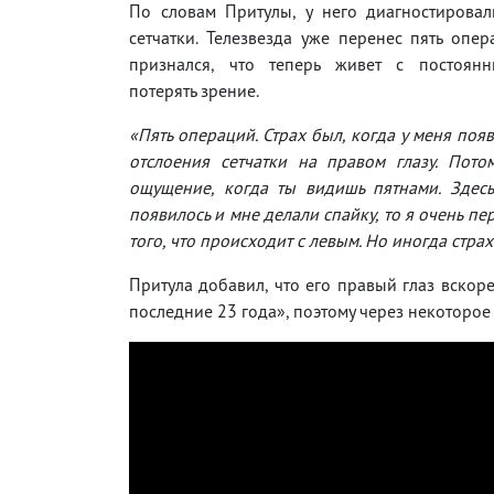
По словам Притулы, у него диагностировал
сетчатки. Телезвезда уже перенес пять опер
признался, что теперь живет с постоян
потерять зрение.
«Пять операций. Страх был, когда у меня появ
отслоения сетчатки на правом глазу. Пот
ощущение, когда ты видишь пятнами. Здесь
появилось и мне делали спайку, то я очень пе
того, что происходит с левым. Но иногда стра
Притула добавил, что его правый глаз вскоре
последние 23 года», поэтому через некоторое