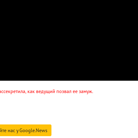
ассекретила, как ведущий позвал ее замуж.
йте нас у Google.News