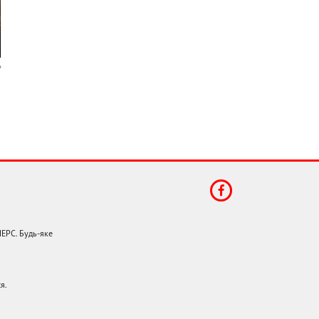
НЕРС. Будь-яке
я.