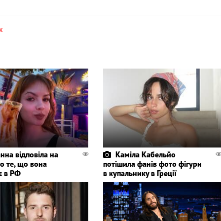
к
нна відповіла на
Каміла Кабельйо
о те, що вона
потішила фанів фото фігури
є в РФ
в купальнику в Греції