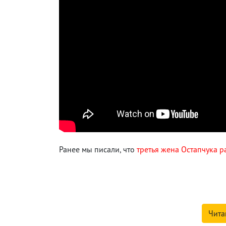
Ранее мы писали, что
третья жена Остапчука р
Чита