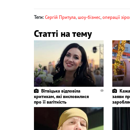
Теги:
Сергій Притула
,
шоу-бізнес
,
операції зіро
Статті на тему
Вітвіцька відповіла
Кажа
критикам, які висловилися
заяви пр
про її вагітність
заробля