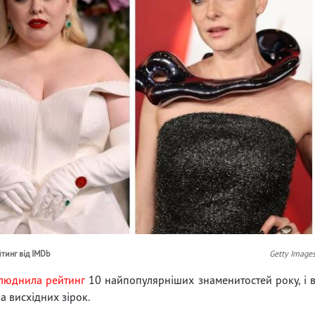
тинг від IMDb
Getty Image
люднила рейтинг
10 найпопулярніших знаменитостей року, і 
ка висхідних зірок.