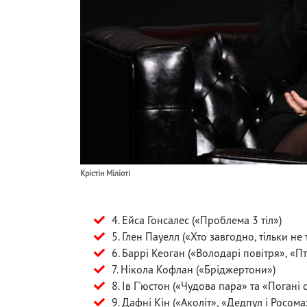
Крістін Міліоті
4. Ейса Гонсалес («Проблема 3 тіл»)
5. Глен Пауелл («Хто завгодно, тільки не 
6. Баррі Кеоган («Володарі повітря», «Пт
7. Нікола Кофлан («Бріджертони»)
8. Ів Г'юстон («Чудова пара» та «Погані 
9. Дафні Кін («Аколіт», «Дедпул і Росома