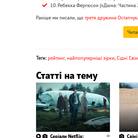
10. Ребекка Фергюсон («Дюна: Частина 
Раніше ми писали, що
третя дружина Остапчука
Чита
Теги:
рейтинг
,
найпопулярніші зірки
,
Сідні Свін
Статті на тему
Серіали Netflix:
Свіні