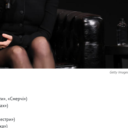
Getty Image
ти», «Смерчі»)
ах»)
сестри»)
ха»)