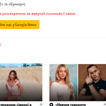
2» та «Бункер»)
 розсекретила, як ведучий покликав її заміж.
йте нас у Google.News
і
 показала сідниці в
«Навчив говорити