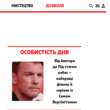
МИСТЕЦТВО
ДОЗВІЛЛЯ
ОСОБИСТІСТЬ ДНЯ
Від Аватара
до Під стягом
небес –
найкращі
фільми й
серіали із
Семом
Вортінґтоном