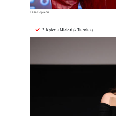
Елла Пернелл
3. Крістін Міліоті («Пінгвін»)