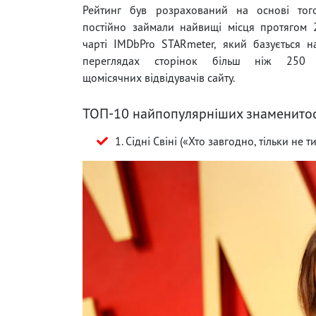
Рейтинг був розрахований на основі того
постійно займали найвищі місця протягом 
чарті IMDbPro STARmeter, який базується 
переглядах сторінок більш ніж 250 
щомісячних відвідувачів сайту.
ТОП-10 найпопулярніших знаменитост
1. Сідні Свіні («Хто завгодно, тільки н