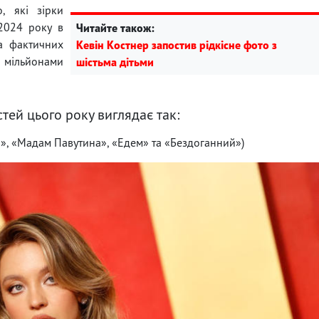
, які зірки
2024 року в
Читайте також:
на фактичних
Кевін Костнер запостив рідкісне фото з
мільйонами
шістьма дітьми
ей цього року виглядає так:
е ти», «Мадам Павутина», «Едем» та «Бездоганний»)