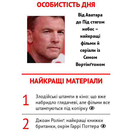
ОСОБИСТІСТЬ ДНЯ
Від Аватара
до Під стягом
небес –
найкращі
фільми й
серіали із
Семом
Вортінґтоном
НАЙКРАЩІ МАТЕРІАЛИ
Злодійські штампи в кіно: що вже
набридло глядачеві, але фільми все
штампуються під копірку
Джоан Ролінґ: найкращі книжки
британки, окрім Гаррі Поттера