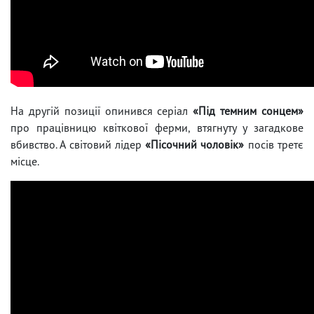
На другій позиції опинився серіал
«Під темним сонцем»
про працівницю квіткової ферми, втягнуту у загадкове
вбивство. А світовий лідер
«Пісочний чоловік»
посів третє
місце.