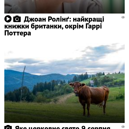
Джоан Ролінґ: найкращі
книжки британки, окрім Гаррі
Поттера
Яке церковне свято 9 серпня