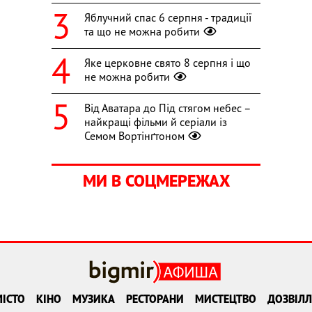
Яблучний спас 6 серпня - традиції
та що не можна робити
Яке церковне свято 8 серпня і що
не можна робити
Від Аватара до Під стягом небес –
найкращі фільми й серіали із
Семом Вортінґтоном
МИ В СОЦМЕРЕЖАХ
ІСТО
КІНО
МУЗИКА
РЕСТОРАНИ
МИСТЕЦТВО
ДОЗВІЛЛ