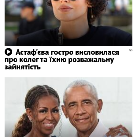
Астаф'єва гостро висловилася
про колег та їхню розважальну
зайнятість