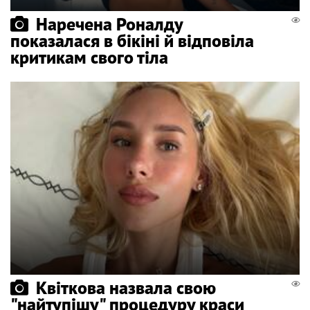
Наречена Роналду
показалася в бікіні й відповіла
критикам свого тіла
Квіткова назвала свою
"найтупішу" процедуру краси