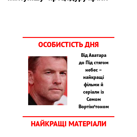
ОСОБИСТІСТЬ ДНЯ
Від Аватара
до Під стягом
небес –
найкращі
фільми й
серіали із
Семом
Вортінґтоном
НАЙКРАЩІ МАТЕРІАЛИ