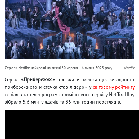
Серіали Netflix: найкращі на тижні 30 червня – 6 липня 2025 року
Netflix
Серіал
«Прибережжя»
про життя мешканців вигаданого
прибережного містечка став лідером у
світовому рейтингу
серіалів та телепрограм стримінгового сервісу Netflix. Шоу
зібрало 5,6 млн глядачів та 36 млн годин переглядів.