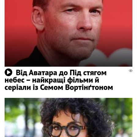
Від Аватара до Під стягом
небес – найкращі фільми й
серіали із Семом Вортінґтоном