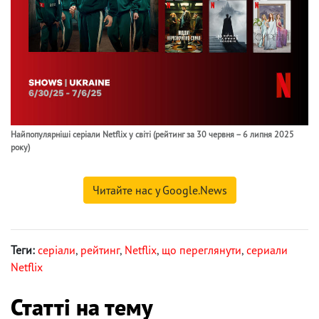
Найпопулярніші серіали Netflix у світі (рейтинг за 30 червня – 6 липня 2025
року)
Читайте нас у Google.News
Теги:
серіали
,
рейтинг
,
Netflix
,
що переглянути
,
сериали
Netflix
Статті на тему