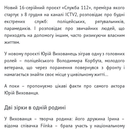
Новий 16-серійний проєкт «Служба 112», прем’єра якого
стартує з 8 грудня на каналі ICTV2, розповідає про будні
екстрених служб: поліцейських, рятувальників,
парамедиків. І розповідає про звичайних людей, що
приходять на допомогу іншим, часто ризикуючи власним
життям.
У новому проєкті Юрій Вихованець зіграв одну з головних
ролей – поліцейського Володимира Корбута, молодого
ветерана, що через поранення повернувся з фронту і
намагається знайти своє місце у цивільному житті…
А поки – пропонуємо цікаві факти про самого актора
Юрій Вихованця.
Дві зірки в одній родині
У Вихованця – творча родина: його дружина Ірина –
відома співачка Fiїnka – брала участь у національному