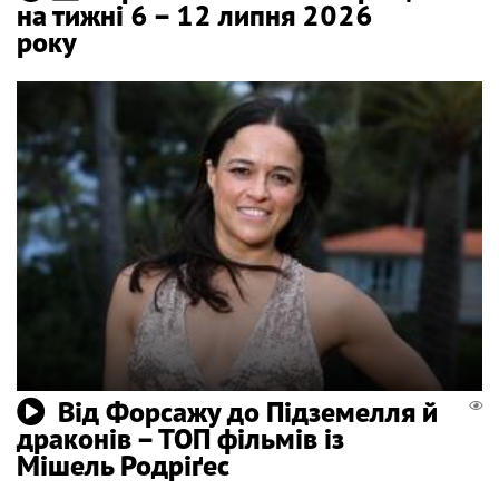
на тижні 6 – 12 липня 2026
року
Від Форсажу до Підземелля й
драконів – ТОП фільмів із
Мішель Родріґес