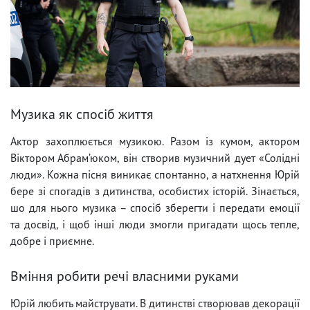
Музика як спосіб життя
Актор захоплюється музикою. Разом із кумом, актором
Віктором Абрам’юком, він створив музичний дует «Солідні
люди». Кожна пісня виникає спонтанно, а натхнення Юрій
бере зі спогадів з дитинства, особистих історій. Зінається,
шо для нього музика – спосіб зберегти і передати емоції
та досвід, і щоб інші люди змогли пригадати щось тепле,
добре і приємне.
Вміння робити речі власними руками
Юрій любить майструвати. В дитинстві створював декорації