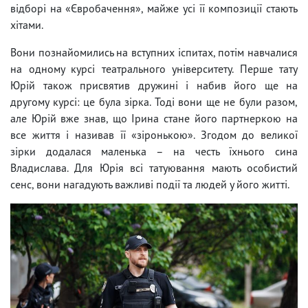
відборі на «Євробачення», майже усі її композиції стають
хітами.
Вони познайомились на вступних іспитах, потім навчалися
на одному курсі театрального університету. Перше тату
Юрій також присвятив дружині і набив його ще на
другому курсі: це була зірка. Тоді вони ще не були разом,
але Юрій вже знав, що Ірина стане його партнеркою на
все життя і називав її «зіронькою». Згодом до великої
зірки додалася маленька – на честь їхнього сина
Владислава. Для Юрія всі татуювання мають особистий
сенс, вони нагадують важливі події та людей у його житті.