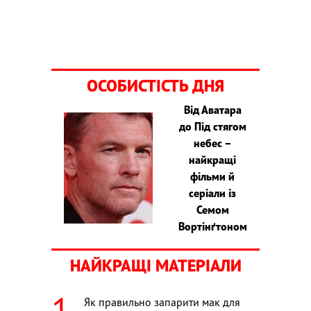
ОСОБИСТІСТЬ ДНЯ
Від Аватара
до Під стягом
небес –
найкращі
фільми й
серіали із
Семом
Вортінґтоном
НАЙКРАЩІ МАТЕРІАЛИ
Як правильно запарити мак для