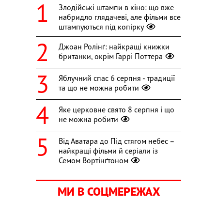
Злодійські штампи в кіно: що вже
набридло глядачеві, але фільми все
штампуються під копірку
Джоан Ролінґ: найкращі книжки
британки, окрім Гаррі Поттера
Яблучний спас 6 серпня - традиції
та що не можна робити
Яке церковне свято 8 серпня і що
не можна робити
Від Аватара до Під стягом небес –
найкращі фільми й серіали із
Семом Вортінґтоном
МИ В СОЦМЕРЕЖАХ