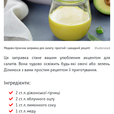
Медово-гірчична заправка для салату: простий і швидкий рецепт
Shutterstock
Ця заправка стане вашим улюбленим акцентом для
салатів. Вона чудово освіжить будь-які овочі або зелень.
Ділимося з вами простим рецептом її приготування.
Інгредієнти:
2 ст. л. діжонської гірчиці
2 ст. л. яблучного оцту
1 ст. л. лимонного соку
1 ст. л. меду