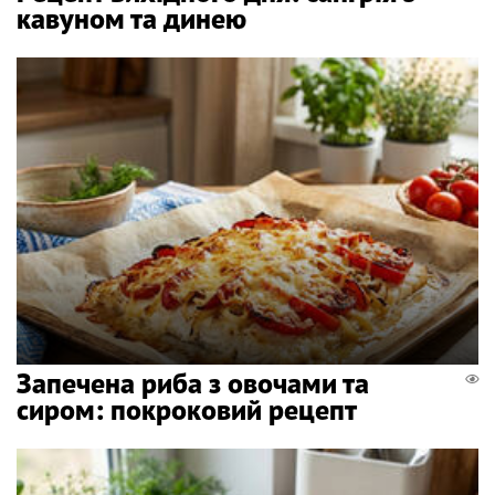
кавуном та динею
Запечена риба з овочами та
сиром: покроковий рецепт