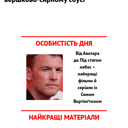
ОСОБИСТІСТЬ ДНЯ
Від Аватара
до Під стягом
небес –
найкращі
фільми й
серіали із
Семом
Вортінґтоном
НАЙКРАЩІ МАТЕРІАЛИ