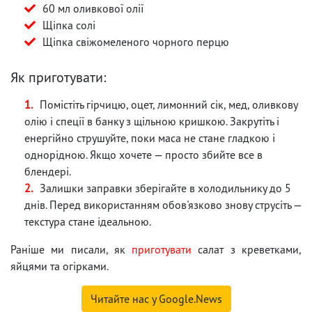
60 мл оливкової олії
Щіпка солі
Щіпка свіжомеленого чорного перцю
Як приготувати:
Помістіть гірчицю, оцет, лимонний сік, мед, оливкову
олію і спеції в банку з щільною кришкою. Закрутіть і
енергійно струшуйте, поки маса не стане гладкою і
однорідною. Якщо хочете — просто збийте все в
блендері.
Залишки заправки зберігайте в холодильнику до 5
днів. Перед використанням обов'язково знову струсіть —
текстура стане ідеальною.
Раніше ми писали, як
приготувати
салат з креветками,
яйцями та огірками.
Читайте нас у Google.News