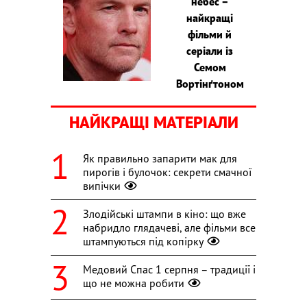
небес –
найкращі
фільми й
серіали із
Семом
Вортінґтоном
НАЙКРАЩІ МАТЕРІАЛИ
Як правильно запарити мак для
пирогів і булочок: секрети смачної
випічки
Злодійські штампи в кіно: що вже
набридло глядачеві, але фільми все
штампуються під копірку
Медовий Спас 1 серпня – традиції і
що не можна робити