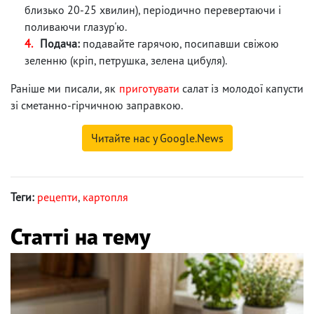
близько 20-25 хвилин), періодично перевертаючи і
поливаючи глазур'ю.
Подача:
подавайте гарячою, посипавши свіжою
зеленню (кріп, петрушка, зелена цибуля).
Раніше ми писали, як
приготувати
салат із молодої капусти
зі сметанно-гірчичною заправкою.
Читайте нас у Google.News
Теги:
рецепти
,
картопля
Статті на тему