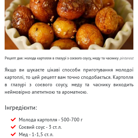
Рецепт дня: молода картопля в глазурі з соєвого соусу, меду та часнику
pinterest
Якщо ви шукаєте цікаві способи приготування молодої
картоплі, то цей рецепт вам точно сподобається. Картопля
в глазурі з соєвого соусу, меду та часнику виходить
неймовірно апетитною та ароматною.
Інгредієнти:
Молода картопля - 500-700 г
Соєвий соус - 3 ст. л.
Мед - 1-1,5 ст. л.