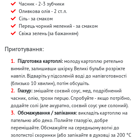
Часник - 2-3 зубчики
Оливкова олія - 2 ст. л.
Сіль - за смаком
Перець чорний мелений - за смаком
Свіжа зелень (за бажанням)
Приготування:
Підготовка картоплі:
молоду картоплю ретельно
вимийте, залишивши шкірку. Великі бульби розріжте
навпіл. Відваріть у підсоленій воді до напівготовності
(близько 10 хвилин), потім обсушіть.
Глазур:
змішайте соєвий соус, мед, подрібнений
часник, олію, трохи перцю. Спробуйте - якщо потрібно,
додайте солі (але акуратно, соєвий соус уже солоний).
Обсмажування / запікання:
викладіть картоплю на
пательню або деко. Полийте глазур'ю, добре
перемішайте. Обсмажуйте на середньому вогні до
золотистої скоринки (або запікайте в духовці за 200 °C