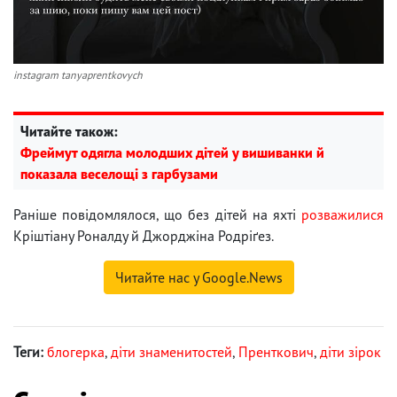
instagram tanyaprentkovych
Читайте також:
Фреймут одягла молодших дітей у вишиванки й
показала веселощі з гарбузами
Раніше повідомлялося, що без дітей на яхті
розважилися
Кріштіану Роналду й Джорджіна Родріґез.
Читайте нас у Google.News
Теги:
блогерка
,
діти знаменитостей
,
Пренткович
,
діти зірок