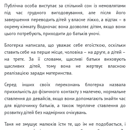
Публічна особа виступає за спільний сон із немовлятами
під час грудного вигодовування, але після його
завершення переводить дітей у власне ліжко, а відтак – в
окрему кімнату. Водночас вона дозволяє дітям, якщо вони
цього потребують, приходити до батьків уночі.
Блогерка написала, що уважає себе егоїсткою, оскільки
ставить себе на перше місце, чоловіка – на друге, а дітей –
на третє. За її словами, щасливі батьки виховують
щасливих дітей, тому вона не жертвує власною
реалізацією заради материнства.
Серед інших своїх переконань блогерка назвала
прихильність до фізичного контакту з малечею, нормальне
ставлення до девайсів, якщо вони допомагають знайти час
для відпочинку батьків, а також терпляче ставлення до
розвитку дітей без надмірних очікувань.
Таня не змушує малюків їсти те, що їм не подобається, і