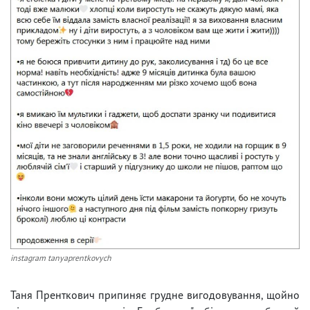
instagram tanyaprentkovych
Таня Пренткович припиняє грудне вигодовування, щойно