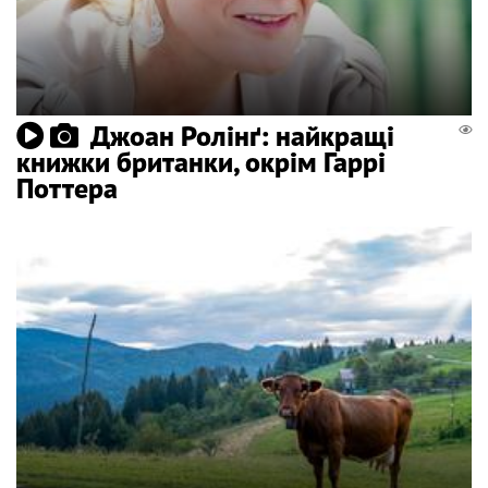
Джоан Ролінґ: найкращі
книжки британки, окрім Гаррі
Поттера