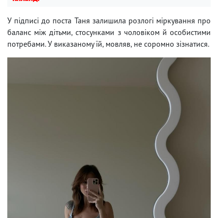
У підписі до поста Таня залишила розлогі міркування про
баланс між дітьми, стосунками з чоловіком й особистими
потребами. У виказаному їй, мовляв, не соромно зізнатися.