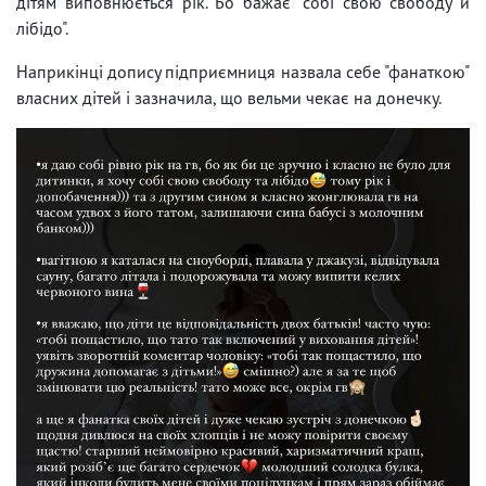
дітям виповнюється рік. Бо бажає "собі свою свободу й
лібідо".
Наприкінці допису підприємниця назвала себе "фанаткою"
власних дітей і зазначила, що вельми чекає на донечку.