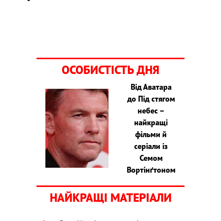
ОСОБИСТІСТЬ ДНЯ
Від Аватара
до Під стягом
небес –
найкращі
фільми й
серіали із
Семом
Вортінґтоном
НАЙКРАЩІ МАТЕРІАЛИ