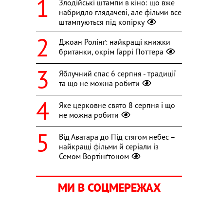
Злодійські штампи в кіно: що вже
набридло глядачеві, але фільми все
штампуються під копірку
Джоан Ролінґ: найкращі книжки
британки, окрім Гаррі Поттера
Яблучний спас 6 серпня - традиції
та що не можна робити
Яке церковне свято 8 серпня і що
не можна робити
Від Аватара до Під стягом небес –
найкращі фільми й серіали із
Семом Вортінґтоном
МИ В СОЦМЕРЕЖАХ