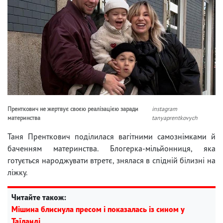
Пренткович не жертвує своєю реалізацією заради
instagram
материнства
tanyaprentkovych
Таня Пренткович поділилася вагітними самознімками й
баченням материнства. Блогерка-мільйонниця, яка
готується народжувати втретє, знялася в спідній білизні на
ліжку.
Читайте також:
Мішина блиснула пресом і показалась із сином у
Таїланді