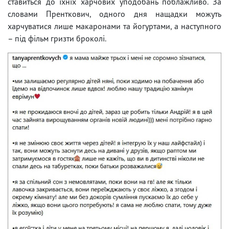
ставиться до їхніх харчових уподобань поблажливо. За
словами Пренткович, одного дня нащадки можуть
харчуватися лише макаронами та йогуртами, а наступного
– під фільм гризти броколі.