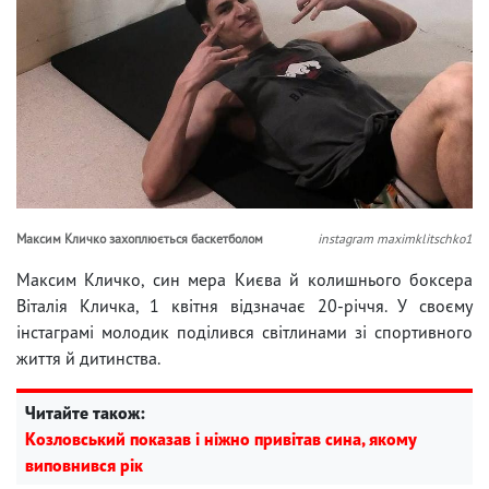
Максим Кличко захоплюється баскетболом
instagram maximklitschko1
Максим Кличко, син мера Києва й колишнього боксера
Віталія Кличка, 1 квітня відзначає 20-річчя. У своєму
інстаграмі молодик поділився світлинами зі спортивного
життя й дитинства.
Читайте також:
Козловський показав і ніжно привітав сина, якому
виповнився рік