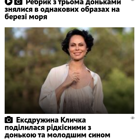
Ребрик з трьома доньками
знялися в однакових образах на
березі моря
Ексдружина Кличка
поділилася рідкісними з
донькою та молодшим сином