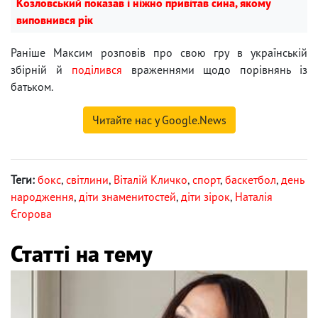
Козловський показав і ніжно привітав сина, якому
виповнився рік
Раніше Максим розповів про свою гру в українській
збірній й
поділився
враженнями щодо порівнянь із
батьком.
Читайте нас у Google.News
Теги:
бокс
,
світлини
,
Віталій Кличко
,
спорт
,
баскетбол
,
день
народження
,
діти знаменитостей
,
діти зірок
,
Наталія
Єгорова
Статті на тему