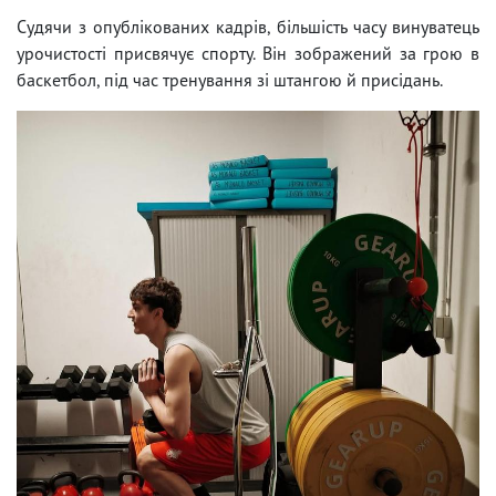
Судячи з опублікованих кадрів, більшість часу винуватець
урочистості присвячує спорту. Він зображений за грою в
баскетбол, під час тренування зі штангою й присідань.