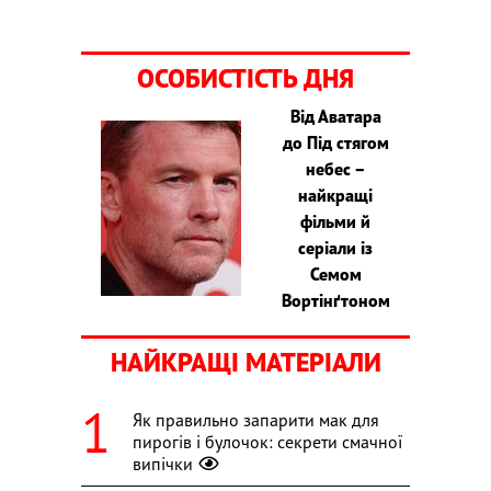
ОСОБИСТІСТЬ ДНЯ
Від Аватара
до Під стягом
небес –
найкращі
фільми й
серіали із
Семом
Вортінґтоном
НАЙКРАЩІ МАТЕРІАЛИ
Як правильно запарити мак для
пирогів і булочок: секрети смачної
випічки