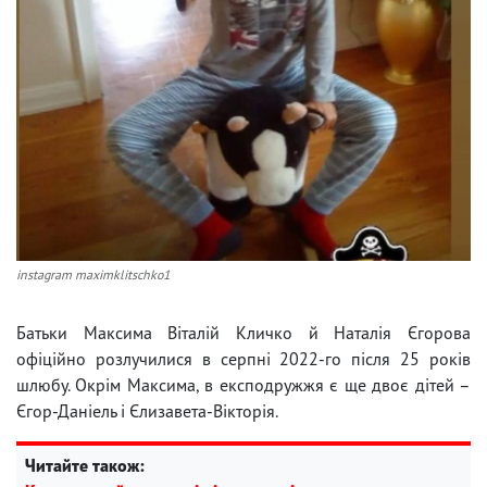
instagram maximklitschko1
Батьки Максима Віталій Кличко й Наталія Єгорова
офіційно розлучилися в серпні 2022-го після 25 років
шлюбу. Окрім Максима, в експодружжя є ще двоє дітей –
Єгор-Даніель і Єлизавета-Вікторія.
Читайте також: