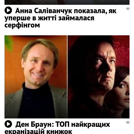
Анна Саліванчук показала, як
уперше в житті займалася
серфінгом
Ден Браун: ТОП найкращих
екранізацій книжок