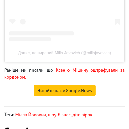
Допис, поширений Milla Jovovich (@millajovovich)
Раніше ми писали, що
Ксенію Мішину оштрафували за
кордоном.
Читайте нас у Google.News
Теги:
Мілла Йовович
,
шоу-бізнес
,
діти зірок