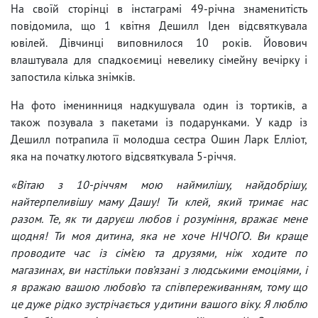
На своїй сторінці в інстаграмі 49-річна знаменитість
повідомила, що 1 квітня Дешилл Іден відсвяткувала
ювілей. Дівчинці виповнилося 10 років. Йовович
влаштувала для спадкоємиці невелику сімейну вечірку і
запостила кілька знімків.
На фото іменинниця надкушувала один із тортиків, а
також позувала з пакетами із подарунками. У кадр із
Дешилл потрапила її молодша сестра Ошин Ларк Елліот,
яка на початку лютого відсвяткувала 5-річчя.
«Вітаю з 10-річчям мою наймилішу, найдобрішу,
найтерпеливішу маму Дашу! Ти клей, який тримає нас
разом. Те, як ти даруєш любов і розуміння, вражає мене
щодня! Ти моя дитина, яка не хоче НІЧОГО. Ви краще
проводите час із сім’єю та друзями, ніж ходите по
магазинах, ви настільки пов’язані з людськими емоціями, і
я вражаю вашою любов’ю та співпереживанням, тому що
це дуже рідко зустрічається у дитини вашого віку. Я люблю