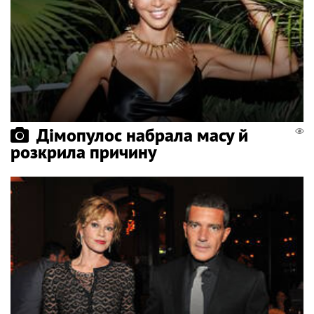
Дімопулос набрала масу й
розкрила причину