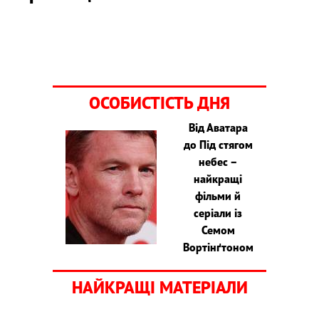
ОСОБИСТІСТЬ ДНЯ
Від Аватара
до Під стягом
небес –
найкращі
фільми й
серіали із
Семом
Вортінґтоном
НАЙКРАЩІ МАТЕРІАЛИ