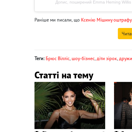
Допис, поширений Emma Heming Willis
Раніше ми писали, що
Ксенію Мішину оштрафу
Чита
Теги:
Брюс Вілліс
,
шоу-бізнес
,
діти зірок
,
дружи
Статті на тему