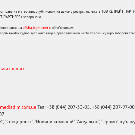
сі права на матеріали, опубліковані на даному ресурсі, належать ТОВ КЕПРЕЙТ ПАРТ
ЙТ ПАРТНЕРС» заборонено.
ерпосилання на
afisha.bigmir.net є
обов'язковим.
орів та/або аудіовізуальних творів правовласника Getty Images - суворо забороняєтьс
льних даних
mediadim.com.ua
Тел: +38 (044) 207-33-05, +38 (044) 207-97-00
-07
", "Спецпроект", "Новини компаній", "Актуально", "Промо", публі