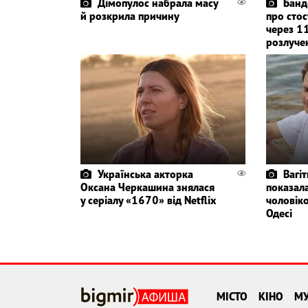
Дімопулос набрала масу
Банд
й розкрила причину
про стос
через 11
розлуче
Українська акторка
Вагі
Оксана Черкашина знялася
показала
у серіалу «1670» від Netflix
чоловіко
Одесі
МІСТО
КІНО
М