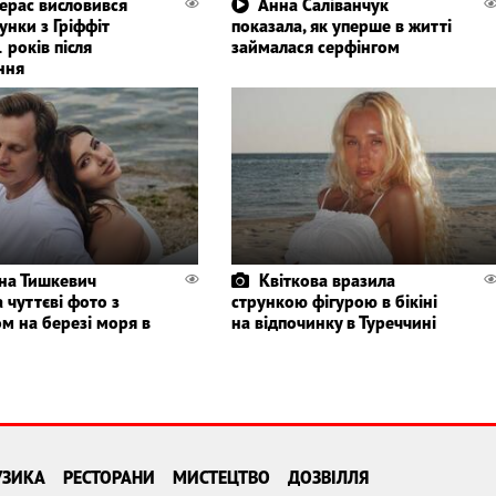
ерас висловився
Анна Саліванчук
унки з Гріффіт
показала, як уперше в житті
 років після
займалася серфінгом
ння
тна Тишкевич
Квіткова вразила
 чуттєві фото з
стрункою фігурою в бікіні
м на березі моря в
на відпочинку в Туреччині
УЗИКА
РЕСТОРАНИ
МИСТЕЦТВО
ДОЗВІЛЛЯ