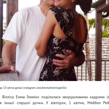
годи 13-річчя дочки instagram.com/emmahemingwillis
 Вілліса Емма Геммінг поділилася зворушливими кадрами і
 їхньої старшої дочки. У вівторок, 1 квітня, Мейбел Ре