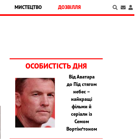
МИСТЕЦТВО
ДОЗВІЛЛЯ
ОСОБИСТІСТЬ ДНЯ
Від Аватара
до Під стягом
небес –
найкращі
фільми й
серіали із
Семом
Вортінґтоном