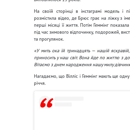
На своїй сторінці в інстаграмі модель і 
розмістила відео, де Брюс грає на ліжку з і
перші місяці її життя. Потім Геммінг показал
під час зимового відпочинку, подорожей, вист
та прогулянок.
«У мить ока їй тринадцять — нашій яскравій,
приносить у наш світ. Вона йде по життю з до
Вітаємо з днем ​​народження нашу милу дівчинк
Нагадаємо, що Вілліс і Геммінг мають ще одну
річчя.