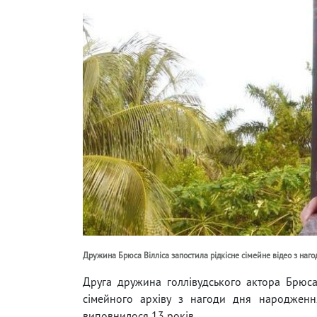
Дружина Брюса Вілліса запостила рідкісне сімейне відео з на
Друга дружина голлівудського актора Брюса
сімейного архіву з нагоди дня народження
виповнилося 13 років.