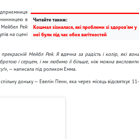
підприємниця
менинницею в
Читайте також:
а Мейбел Рей
Кошмал зізналася, які проблеми зі здоров'ям у
упів на сцені
неї були під час обох вагітностей
 прекрасній Мейбл Рей. Я вдячна за радість і колір, які вон
бротою і серцем, і ми любимо її більше, ніж можна висловити
у!»
, — написала під роликом Емма.
 спільну доньку — Евелін Пенн, яка через місяць відсвяткує 11