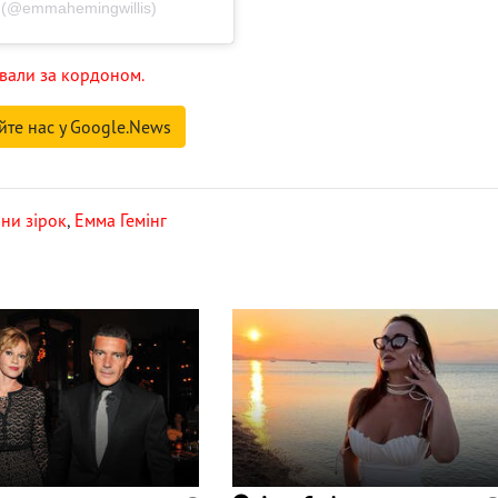
 (@emmahemingwillis)
вали за кордоном.
йте нас у Google.News
ни зірок
,
Емма Гемінг