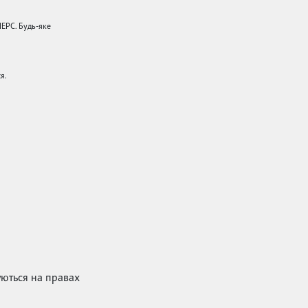
НЕРС. Будь-яке
я.
куються на правах