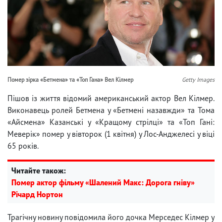
Помер зірка «Бетмена» та «Топ Гана» Вел Кілмер
Getty Images
Пішов із життя відомий американський актор Вел Кілмер.
Виконавець ролей Бетмена у «Бетмені назавжди» та Тома
«Айсмена» Казанські у «Кращому стрілці» та «Топ Гані:
Меверік» помер у вівторок (1 квітня) у Лос-Анджелесі у віці
65 років.
Читайте також:
Помер актор фільму «Шалений Макс: Дорога гніву»
Річард Нортон
Трагічну новину повідомила його дочка Мерседес Кілмер у