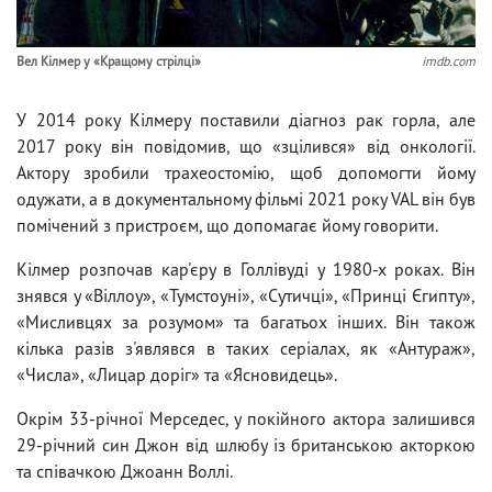
Вел Кілмер у «Кращому стрілці»
imdb.com
У 2014 року Кілмеру поставили діагноз рак горла, але
2017 року він повідомив, що «зцілився» від онкології.
Актору зробили трахеостомію, щоб допомогти йому
одужати, а в документальному фільмі 2021 року VAL він був
помічений з пристроєм, що допомагає йому говорити.
Кілмер розпочав кар'єру в Голлівуді у 1980-х роках. Він
знявся у «Віллоу», «Тумстоуні», «Сутичці», «Принці Єгипту»,
«Мисливцях за розумом» та багатьох інших. Він також
кілька разів з'являвся в таких серіалах, як «Антураж»,
«Числа», «Лицар доріг» та «Ясновидець».
Окрім 33-річної Мерседес, у покійного актора залишився
29-річний син Джон від шлюбу із британською акторкою
та співачкою Джоанн Воллі.