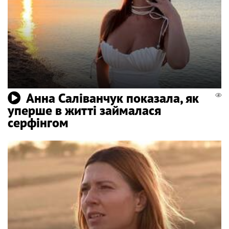
Анна Саліванчук показала, як
уперше в житті займалася
серфінгом