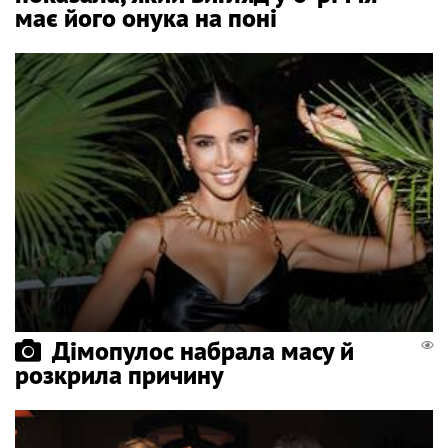
має його онука на поні
Дімопулос набрала масу й
розкрила причину