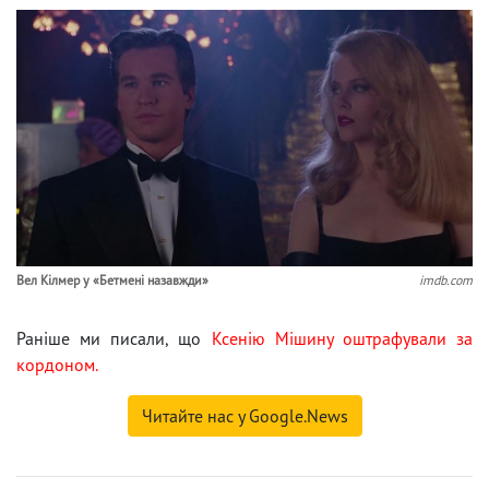
Вел Кілмер у «Бетмені назавжди»
imdb.com
Раніше ми писали, що
Ксенію Мішину оштрафували за
кордоном.
Читайте нас у Google.News