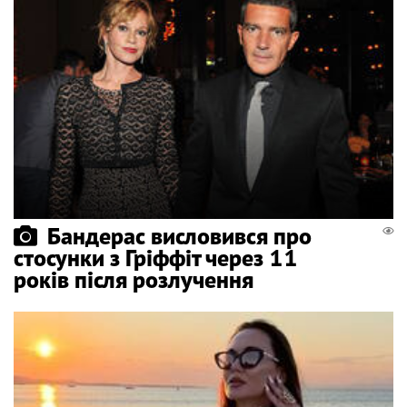
Бандерас висловився про
стосунки з Гріффіт через 11
років після розлучення