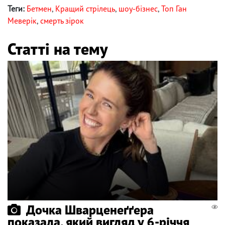
Теги:
Бетмен
,
Кращий стрілець
,
шоу-бізнес
,
Топ Ган
Меверік
,
смерть зірок
Статті на тему
Дочка Шварценеґґера
показала, який вигляд у 6-річчя