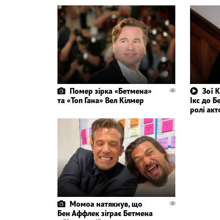
Помер зірка «Бетмена»
Зої 
та «Топ Гана» Вел Кілмер
Ікс до Б
ролі ак
Момоа натякнув, що
Бен Аффлек зіграє Бетмена