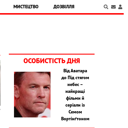
МИСТЕЦТВО
ДОЗВІЛЛЯ
ОСОБИСТІСТЬ ДНЯ
Від Аватара
до Під стягом
небес –
найкращі
фільми й
серіали із
Семом
Вортінґтоном