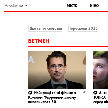
МІСТО
КІНО
Українська
Яке свято сьогодні
Гороскопи 2025
БЕТМЕН
Найкращі свіжі фільми з
Антиг
Коліном Фарреллом, якому
ТОП-10 
виповнилося 50
серед к