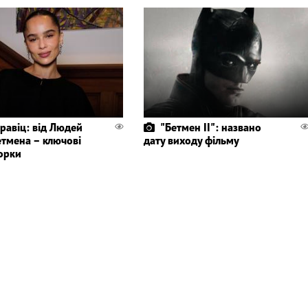
Кравіц: від Людей
"Бетмен II": названо
етмена – ключові
дату виходу фільму
торки