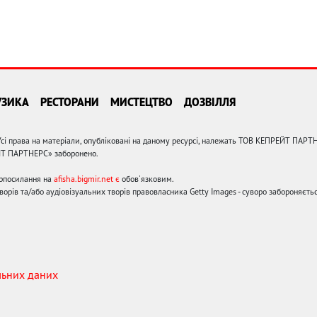
УЗИКА
РЕСТОРАНИ
МИСТЕЦТВО
ДОЗВІЛЛЯ
сі права на матеріали, опубліковані на даному ресурсі, належать ТОВ КЕПРЕЙТ ПАРТ
ЙТ ПАРТНЕРС» заборонено.
ерпосилання на
afisha.bigmir.net є
обов'язковим.
орів та/або аудіовізуальних творів правовласника Getty Images - суворо забороняєтьс
льних даних