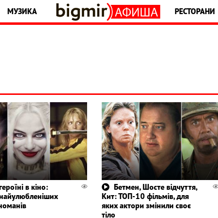
МУЗИКА
РЕСТОРАНИ
ероїні в кіно:
Бетмен, Шосте відчуття,
найулюбленіших
Кит: ТОП-10 фільмів, для
іноманів
яких актори змінили своє
тіло