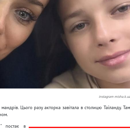
instagram misha.k.u
мандрів. Цього разу акторка завітала в столицю Таїланду. Та
ном.
я" постає в