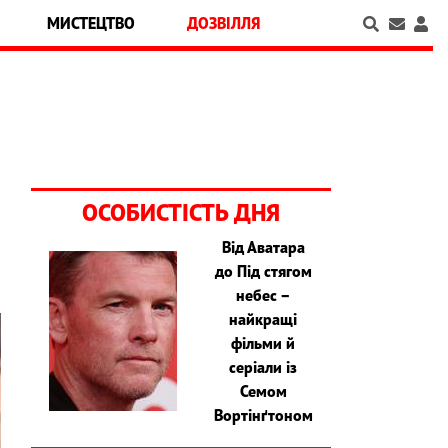
МИСТЕЦТВО
ДОЗВІЛЛЯ
ОСОБИСТІСТЬ ДНЯ
Від Аватара
до Під стягом
небес –
найкращі
фільми й
серіали із
Семом
Вортінґтоном