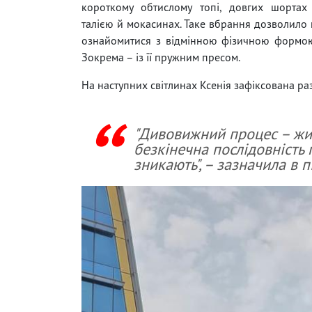
короткому обтислому топі, довгих шортах
талією й мокасинах. Таке вбрання дозволило
ознайомитися з відмінною фізичною формою
Зокрема – із її пружним пресом.
На наступних світлинах Ксенія зафіксована ра
"Дивовижний процес – житт
безкінечна послідовність
зникають", – зазначила в 