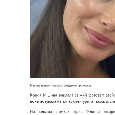
Мішина присвятила пост роздумам про життя
Ксенія Мішина виклала свіжий фотозвіт своїх 
вона позувала на тлі архітектури, а також із си
На кількох знімках зірка "Клятви лікар