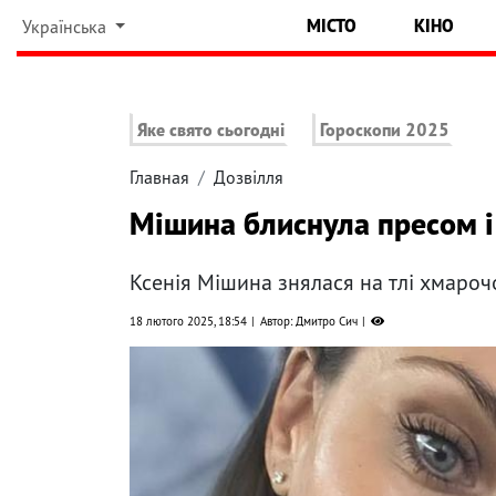
МІСТО
КІНО
Українська
Яке свято сьогодні
Гороскопи 2025
Главная
Дозвілля
Мішина блиснула пресом і 
Ксенія Мішина знялася на тлі хмароч
18 лютого 2025, 18:54
Автор: Дмитро Сич