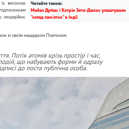
 із високою
Читайте також:
 підписникам
Майкл Дуґлас і Кетрін Зета-Джонс улаштували
 лицедійки.
"огляд пам'яток" в Індії
зом зі своїм нащадком Платоном.
я. Потік атомів крізь простір і час,
 подій, що набувають форми й одразу
підписі до поста публічна особа.