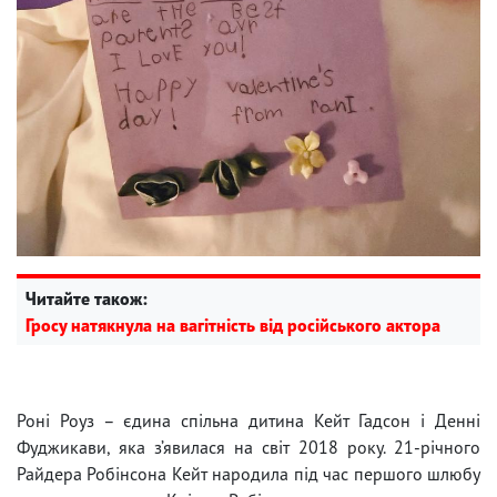
Читайте також:
Гросу натякнула на вагітність від російського актора
Роні Роуз – єдина спільна дитина Кейт Гадсон і Денні
Фуджикави, яка з’явилася на світ 2018 року. 21-річного
Райдера Робінсона Кейт народила під час першого шлюбу