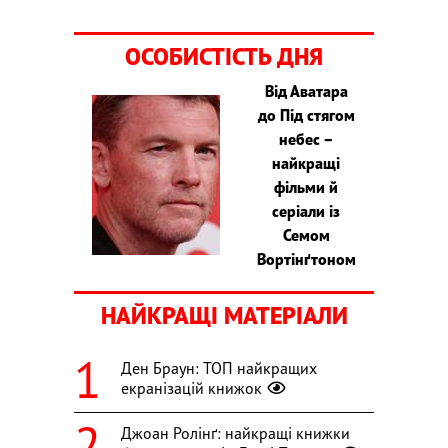
ОСОБИСТІСТЬ ДНЯ
Від Аватара
до Під стягом
небес –
найкращі
фільми й
серіали із
Семом
Вортінґтоном
НАЙКРАЩІ МАТЕРІАЛИ
Ден Браун: ТОП найкращих
екранізацій книжок
Джоан Ролінґ: найкращі книжки