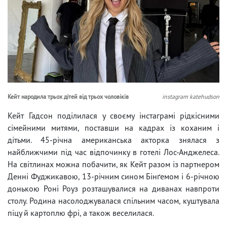
Кейт народила трьох дітей від трьох чоловіків
instagram katehudson
Кейт Гадсон поділилася у своєму інстаграмі рідкісними
сімейними митями, поставши на кадрах із коханим і
дітьми. 45-річна американська акторка знялася з
найближчими під час відпочинку в готелі Лос-Анджелеса.
На світлинах можна побачити, як Кейт разом із партнером
Денні Фуджикавою, 13-річним сином Бінґемом і 6-річною
донькою Роні Роуз розташувалися на диванах навпроти
столу. Родина насолоджувалася спільним часом, куштувала
піцу й картоплю фрі, а також веселилася.