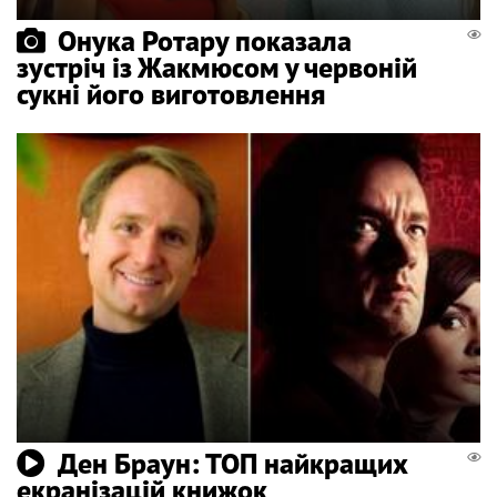
Онука Ротару показала
зустріч із Жакмюсом у червоній
сукні його виготовлення
Ден Браун: ТОП найкращих
екранізацій книжок