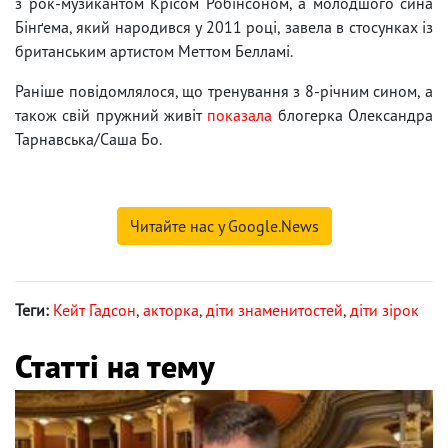
з рок-музикантом Крісом Робінсоном, а молодшого сина
Бінґема, який народився у 2011 році, завела в стосунках із
британським артистом Меттом Белламі.
Раніше повідомлялося, що тренування з 8-річним сином, а
також свій пружний живіт
показала
блогерка Олександра
Тарнавська/Саша Бо.
Читайте нас у Google.News
Теги:
Кейт Гадсон
,
акторка
,
діти знаменитостей
,
діти зірок
Статті на тему