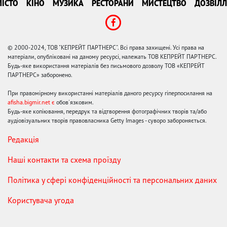
ІСТО
КІНО
МУЗИКА
РЕСТОРАНИ
МИСТЕЦТВО
ДОЗВІЛЛ
© 2000-2024, ТОВ "КЕПРЕЙТ ПАРТНЕРС". Всі права захищені. Усі права на
матеріали, опубліковані на даному ресурсі, належать ТОВ КЕПРЕЙТ ПАРТНЕРС.
Будь-яке використання матеріалів без письмового дозволу ТОВ «КЕПРЕЙТ
ПАРТНЕРС» заборонено.
При правомірному використанні матеріалів даного ресурсу гіперпосилання на
afisha.bigmir.net є
обов'язковим.
Будь-яке копіювання, передрук та відтворення фотографічних творів та/або
аудіовізуальних творів правовласника Getty Images - суворо забороняється.
Редакція
Наші контакти та схема проїзду
Політика у сфері конфіденційності та персональних даних
Користувача угода