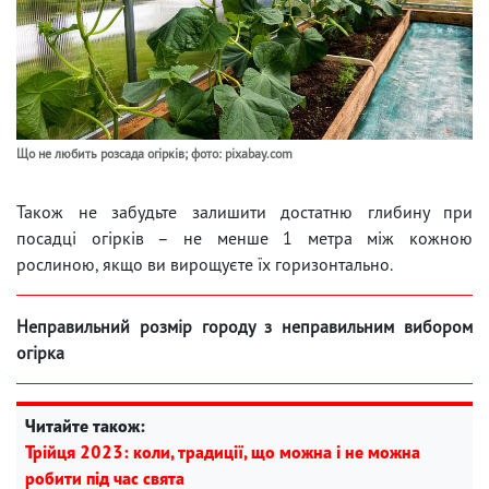
Що не любить розсада огірків; фото: pixabay.com
Також не забудьте залишити достатню глибину при
посадці огірків – не менше 1 метра між кожною
рослиною, якщо ви вирощуєте їх горизонтально.
Неправильний розмір городу з неправильним вибором
огірка
Читайте також:
Трійця 2023: коли, традиції, що можна і не можна
робити під час свята