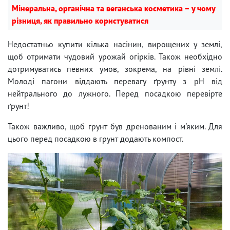
Мінеральна, органічна та веганська косметика – у чому
різниця, як правильно користуватися
Недостатньо купити кілька насінин, вирощених у землі,
щоб отримати чудовий урожай огірків. Також необхідно
дотримуватись певних умов, зокрема, на рівні землі.
Молоді пагони віддають перевагу ґрунту з рН від
нейтрального до лужного. Перед посадкою перевірте
ґрунт!
Також важливо, щоб грунт був дренованим і м'яким. Для
цього перед посадкою в грунт додають компост.