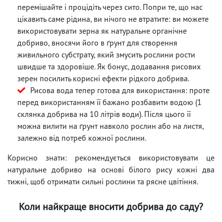
перемішайте і процідіть через сито. Попри те, що нас
цікавить саме рідина, ви нічого не втратите: ви можете
використовувати зерна як натуральне органічне
добриво, вносячи його в ґрунт для створення
живильного субстрату, який змусить рослини рости
швидше та здоровіше. Як бонус, додавання рисових
зерен посилить корисні ефекти рідкого добрива.
Рисова вода тепер готова для використання: проте
перед використанням її бажано розбавити водою (1
склянка добрива на 10 літрів води). Після цього її
можна вилити на ґрунт навколо рослин або на листя,
залежно від потреб кожної рослини.
Корисно знати: рекомендується використовувати це
натуральне добриво на основі білого рису кожні два
тижні, щоб отримати сильні рослини та рясне цвітіння.
Коли найкраще вносити добрива до саду?