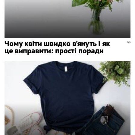
Чому квіти швидко в’януть і як
це виправити: прості поради