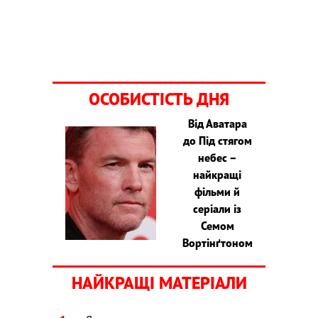
ОСОБИСТІСТЬ ДНЯ
Від Аватара
до Під стягом
небес –
найкращі
фільми й
серіали із
Семом
Вортінґтоном
НАЙКРАЩІ МАТЕРІАЛИ