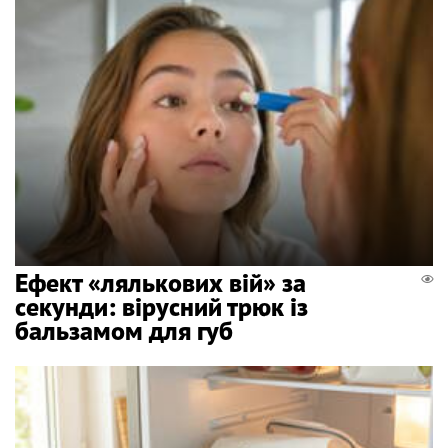
Ефект «лялькових вій» за
секунди: вірусний трюк із
бальзамом для губ