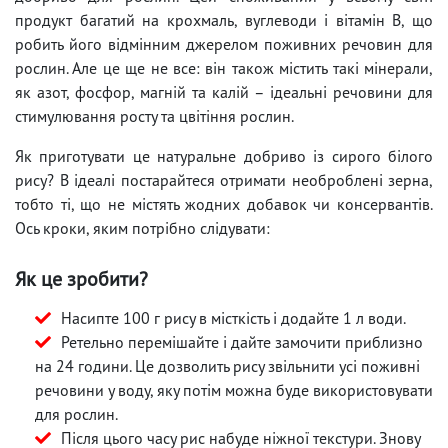
продукт багатий на крохмаль, вуглеводи і вітамін B, що
робить його відмінним джерелом поживних речовин для
рослин. Але це ще не все: він також містить такі мінерали,
як азот, фосфор, магній та калій – ідеальні речовини для
стимулювання росту та цвітіння рослин.
Як приготувати це натуральне добриво із сирого білого
рису? В ідеалі постарайтеся отримати необроблені зерна,
тобто ті, що не містять жодних добавок чи консервантів.
Ось кроки, яким потрібно слідувати:
Як це зробити?
Насипте 100 г рису в місткість і додайте 1 л води.
Ретельно перемішайте і дайте замочити приблизно
на 24 години. Це дозволить рису звільнити усі поживні
речовини у воду, яку потім можна буде використовувати
для рослин.
Після цього часу рис набуде ніжної текстури. Знову