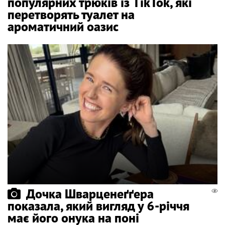
популярних трюків із TikTok, які
перетворять туалет на
ароматичний оазис
Дочка Шварценеґґера
показала, який вигляд у 6-річчя
має його онука на поні