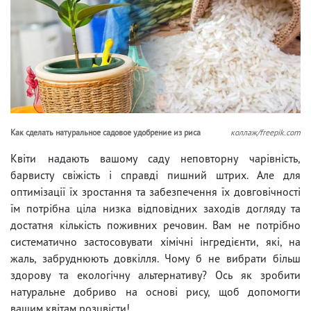
Как сделать натуральное садовое удобрение из риса
коллаж/freepik.com
Квіти надають вашому саду неповторну чарівність,
барвисту свіжість і справді пишний штрих. Але для
оптимізації їх зростання та забезпечення їх довговічності
їм потрібна ціла низка відповідних заходів догляду та
достатня кількість поживних речовин. Вам не потрібно
систематично застосовувати хімічні інгредієнти, які, на
жаль, забруднюють довкілля. Чому б не вибрати більш
здорову та екологічну альтернативу? Ось як зробити
натуральне добриво на основі рису, щоб допомогти
вашим квітам розцвісти!