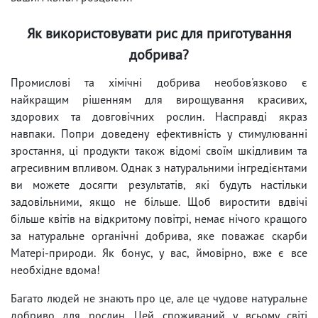
Як використовувати рис для приготування
добрива?
Промислові та хімічні добрива необов'язково є
найкращим рішенням для вирощування красивих,
здорових та довговічних рослин. Насправді якраз
навпаки. Попри доведену ефективність у стимулюванні
зростання, ці продукти також відомі своїм шкідливим та
агресивним впливом. Однак з натуральними інгредієнтами
ви можете досягти результатів, які будуть настільки
задовільними, якщо не більше. Щоб виростити вдвічі
більше квітів на відкритому повітрі, немає нічого кращого
за натуральне органічні добрива, яке поважає скарби
Матері-природи. Як бонус, у вас, ймовірно, вже є все
необхідне вдома!
Багато людей не знають про це, але це чудове натуральне
добриво для рослин. Цей споживаний у всьому світі