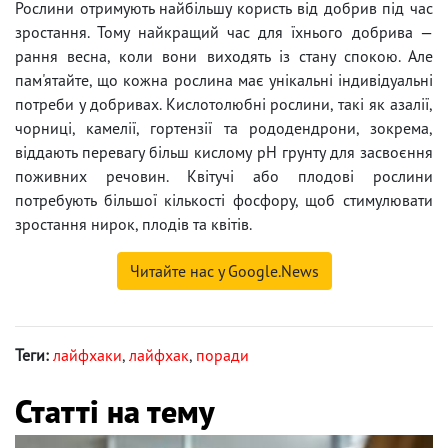
Рослини отримують найбільшу користь від добрив під час
зростання. Тому найкращий час для їхнього добрива —
рання весна, коли вони виходять із стану спокою. Але
пам'ятайте, що кожна рослина має унікальні індивідуальні
потреби у добривах. Кислотолюбні рослини, такі як азалії,
чорниці, камелії, гортензії та рододендрони, зокрема,
віддають перевагу більш кислому pH грунту для засвоєння
поживних речовин. Квітучі або плодові рослини
потребують більшої кількості фосфору, щоб стимулювати
зростання нирок, плодів та квітів.
Читайте нас у Google.News
Теги:
лайфхаки
,
лайфхак
,
поради
Статті на тему