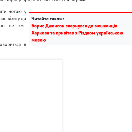
вати ногою у
час візиту до
Читайте також:
сон не зміг
Борис Джонсон звернувся до мешканців
Харкова та привітав з Різдвом українською
мовою
овориться в