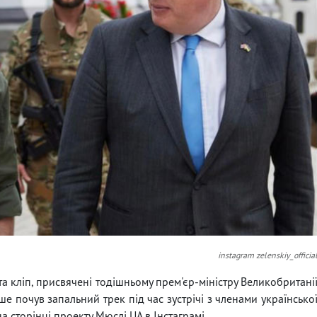
instagram zelenskiy_officia
та кліп, присвячені тодішньому прем'єр-міністру Великобритані
е почув запальний трек під час зустрічі з членами українсько
а сторінці проекту Мюслі UA в Інстаграмі.