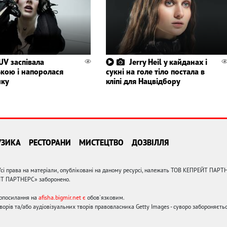
V заспівала
Jerry Heil у кайданах і
ькою і напоролася
сукні на голе тіло постала в
ику
кліпі для Нацвідбору
УЗИКА
РЕСТОРАНИ
МИСТЕЦТВО
ДОЗВІЛЛЯ
сі права на матеріали, опубліковані на даному ресурсі, належать ТОВ КЕПРЕЙТ ПАРТ
ЙТ ПАРТНЕРС» заборонено.
ерпосилання на
afisha.bigmir.net є
обов'язковим.
орів та/або аудіовізуальних творів правовласника Getty Images - суворо забороняєтьс