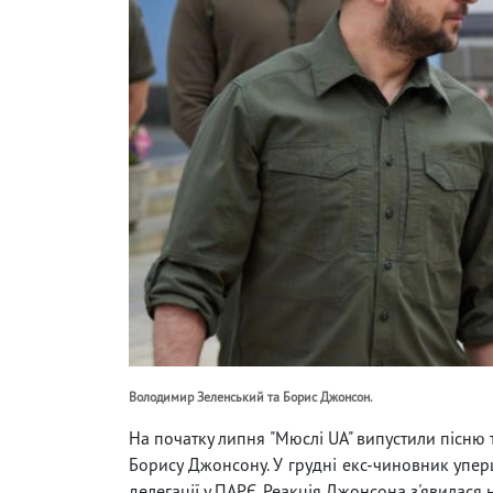
Володимир Зеленський та Борис Джонсон.
На початку липня "Мюслі UA" випустили пісню 
Борису Джонсону. У грудні екс-чиновник уперш
делегації у ПАРЄ. Реакція Джонсона з'явилася н