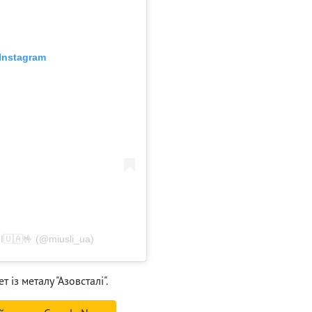
Instagram
🇦🤟 (@miusli_ua)
 із металу "Азовсталі".