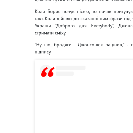
Коли Борис почув пісню, то почав притупу
такт. Коли дійшло до сказаної ним фрази під 
України "Доброго дня Everybody", Джон
стримати сміху.
"Ну шо, бродяги… Джонсонюк зацінив," - г
підпису.