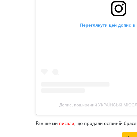
Переглянути цей допис в 
Допис, поширений УКРАЇНСЬКІ МЮСЛІ
Раніше ми
писали
, що продали останній браслет