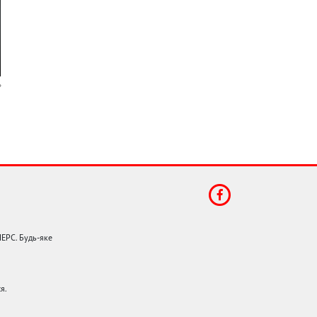
НЕРС. Будь-яке
я.