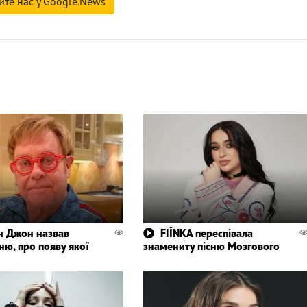
йте нас у Google.News
н Джон назвав
FIЇNKA переспівала
ню, про появу якої
знамениту пісню Мозгового