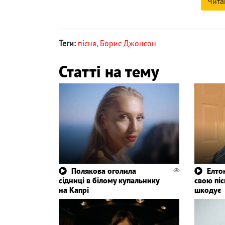
Чита
Теги:
пісня
,
Борис Джонсон
Статті на тему
Полякова оголила
Елто
сідниці в білому купальнику
свою піс
на Капрі
шкодує