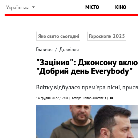
МІСТО
КІНО
Українська
Яке свято сьогодні
Гороскопи 2025
Главная
Дозвілля
"Зацінив": Джонсону вклю
"Добрий день Everybody"
Влітку відбулася прем'єра пісні, прис
14 грудня 2022, 12:08
Автор: Шапар Анастасія