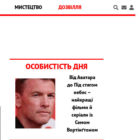
МИСТЕЦТВО
ДОЗВІЛЛЯ
ОСОБИСТІСТЬ ДНЯ
Від Аватара
до Під стягом
небес –
найкращі
фільми й
серіали із
Семом
Вортінґтоном