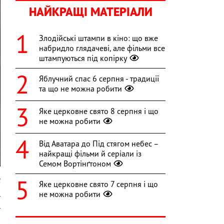
НАЙКРАЩІ МАТЕРІАЛИ
Злодійські штампи в кіно: що вже
набридло глядачеві, але фільми все
штампуються під копірку
Яблучний спас 6 серпня - традиції
та що не можна робити
Яке церковне свято 8 серпня і що
не можна робити
Від Аватара до Під стягом небес –
найкращі фільми й серіали із
Семом Вортінґтоном
l
Яке церковне свято 7 серпня і що
не можна робити
ї
ї