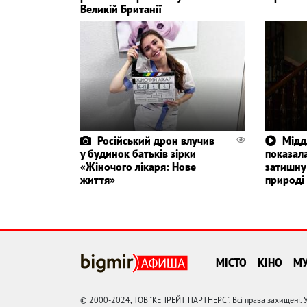
Великій Британії
Російський дрон влучив
Мідд
у будинок батьків зірки
показала
«Жіночого лікаря: Нове
затишну
життя»
природі
МІСТО
КІНО
М
© 2000-2024, ТОВ "КЕПРЕЙТ ПАРТНЕРС". Всі права захищені. У