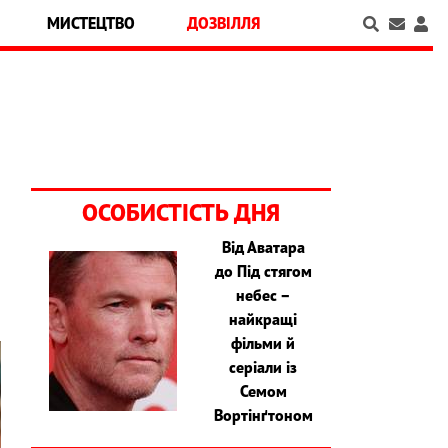
МИСТЕЦТВО
ДОЗВІЛЛЯ
ОСОБИСТІСТЬ ДНЯ
Від Аватара
до Під стягом
небес –
найкращі
фільми й
серіали із
Семом
Вортінґтоном