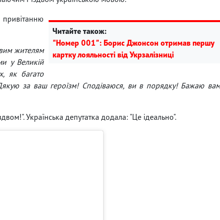
ривітанню
Читайте також:
"Номер 001": Борис Джонсон отримав першу
ивим жителям
картку лояльності від Укрзалізниці
ми у Великій
х, як багато
. Дякую за ваш героїзм! Сподіваюся, ви в порядку! Бажаю ва
вом!". Українська депутатка додала: "Це ідеально".