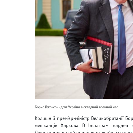
Борис Джонсон - друг України в складний воєнний час.
Колишній прем'єр-міністр Великобританії Бо
мешканців Харкова. В Інстаграмі нардеп 
Джонсоном, де той привітав харків'ян із нас