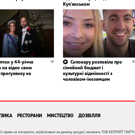
Куп'янськом
лтон у 44-річчя
Сопонару розповіла про
 на відео свою
сімейний бюджет і
 прогулянку на
культурні відмінності з
чоловіком-іноземцем
УЗИКА
РЕСТОРАНИ
МИСТЕЦТВО
ДОЗВІЛЛЯ
сі права на матеріали, опубліковані на даному ресурсі, належать ТОВ КЕПРЕЙТ ПАРТ