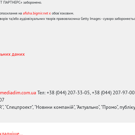
ЙТ ПАРТНЕРС» заборонено.
ерпосилання на
afisha.bigmir.net є
обов'язковим.
орів та/або аудіовізуальних творів правовласника Getty Images - суворо забороняєтьс
льних даних
mediadim.com.ua
Тел: +38 (044) 207-33-05, +38 (044) 207-97-00
-07
", "Спецпроект", "Новини компаній", "Актуально", "Промо", публі
кладніше...