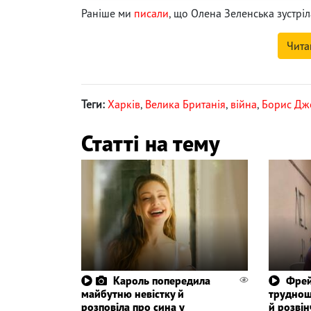
Раніше ми
писали
, що Олена Зеленська зустрі
Чита
Теги:
Харків
,
Велика Британія
,
війна
,
Борис Дж
Статті на тему
Кароль попередила
Фрей
майбутню невістку й
труднощ
розповіла про сина у
й розвін