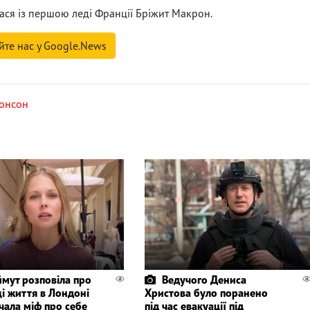
лася із першою леді Франції Бріжит Макрон.
йте нас у Google.News
онсон
мут розповіла про
Ведучого Дениса
і життя в Лондоні
Христова було поранено
чала міф про себе
під час евакуації під