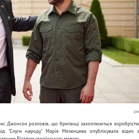
EP
рис Джонсон розповів, що британці захоплюються хоробріст
від "Слуги народу" Марія Мезенцева опублікувала відео 
тупаючим Різдвом українською мовою.