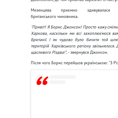
Мезенцева приємно здивувалася п
британського чиновника.
"Привіт! Я Борис Джонсон! Просто кажу сміл
Харкова, наскільки ми всі захоплюємося ва
Британії. І як чудово було бачити той шля
територій Харківського регіону звільнялося
щасливого Різдва!"
, - звернувся Джонсон.
Після чого Борис перейшов українською: "З Різд