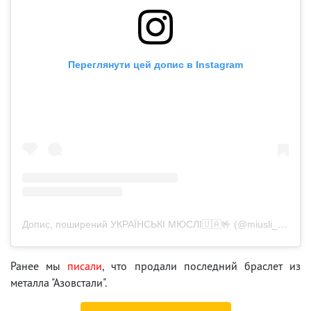
Переглянути цей допис в Instagram
Допис, поширений УКРАЇНСЬКІ МЮСЛІ🇺🇦🤟 (@miusli_ua)
Ранее мы
писали
, что продали последний браслет из
металла "Азовстали".