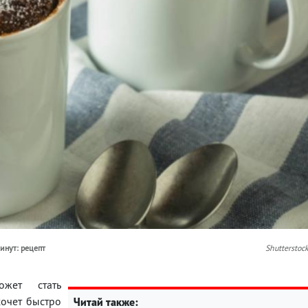
инут: рецепт
Shutterstoc
ожет стать
хочет быстро
Читай также: