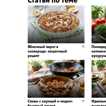
Яблочный пирог в
Помидор
сковороде: пошаговый
копчено
рецепт
кукуруз
Сливы с корицей и медом:
Идеальн
быстрый десерт
выходно