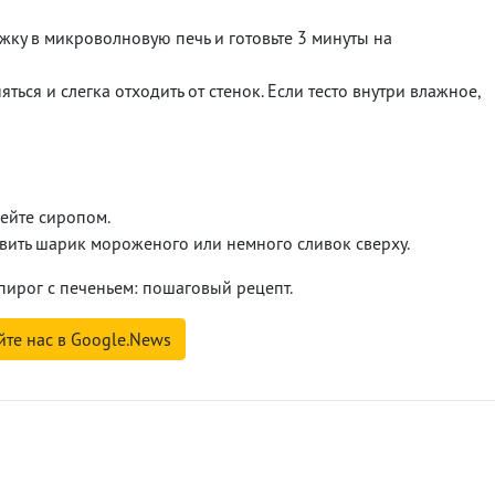
ужку в микроволновую печь и готовьте 3 минуты на
яться и слегка отходить от стенок. Если тесто внутри влажное,
ейте сиропом.
вить шарик мороженого или немного сливок сверху.
ирог с печеньем: пошаговый рецепт.
йте нас в Google.News