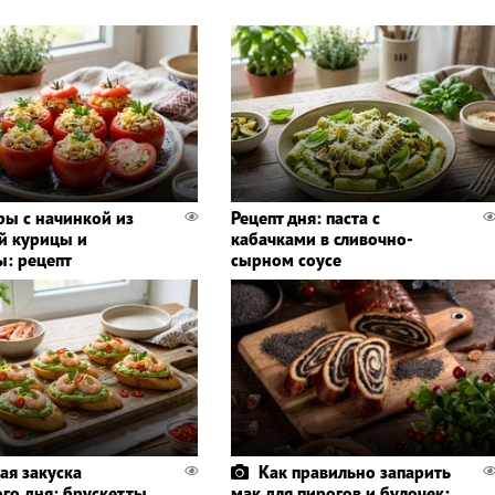
ы с начинкой из
Рецепт дня: паста с
й курицы и
кабачками в сливочно-
ы: рецепт
сырном соусе
ая закуска
Как правильно запарить
го дня: брускетты
мак для пирогов и булочек: