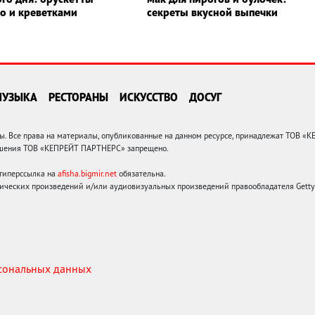
до и креветками
секреты вкусной выпечки
МУЗЫКА
РЕСТОРАНЫ
ИСКУССТВО
ДОСУГ
 Все права на материалы, опубликованные на данном ресурсе, принадлежат ТОВ «
решения ТОВ «КЕПРЕЙТ ПАРТНЕРС» запрещено.
 гиперссылка на
afisha.bigmir.net
обязательна.
ических произведений и/или аудиовизуальных произведений правообладателя Getty I
рсональных данных