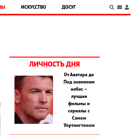
НЫ
ИСКУССТВО
ДОСУГ
ЛИЧНОСТЬ ДНЯ
От Аватара до
Под знаменем
небес –
лучшие
фильмы и
сериалы с
Сэмом
Уортингтоном