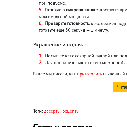
при подъеме.
Готовьте в микроволновке
: поставьте кр
максимальной мощности.
Проверьте готовность
: кекс должен подн
готовьте еще 30 секунд — 1 минуту.
Украшение и подача:
Посыпьте кекс сахарной пудрой или пол
Для дополнительного вкуса можно доба
Ранее мы писали, как
приготовить
тыквенный п
Чита
Теги:
десерты
,
рецепты
Статьи по теме