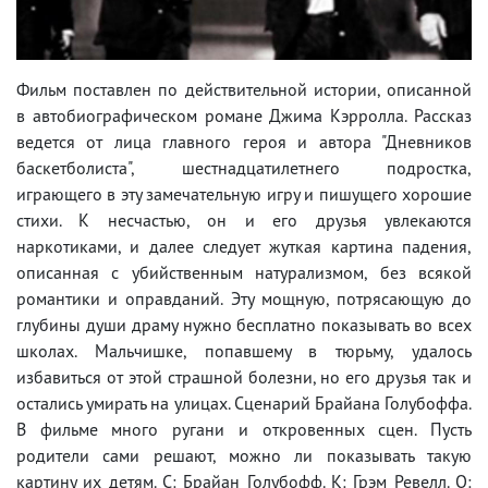
Фильм поставлен по действительной истории, описанной
в автобиографическом романе Джима Кэрролла. Рассказ
ведется от лица главного героя и автора "Дневников
баскетболиста", шестнадцатилетнего подростка,
играющего в эту замечательную игру и пишущего хорошие
стихи. К несчастью, он и его друзья увлекаются
наркотиками, и далее следует жуткая картина падения,
описанная с убийственным натурализмом, без всякой
романтики и оправданий. Эту мощную, потрясающую до
глубины души драму нужно бесплатно показывать во всех
школах. Мальчишке, попавшему в тюрьму, удалось
избавиться от этой страшной болезни, но его друзья так и
остались умирать на улицах. Сценарий Брайана Голубоффа.
В фильме много ругани и откровенных сцен. Пусть
родители сами решают, можно ли показывать такую
картину их детям. С: Брайан Голубофф. К: Грэм Ревелл. О: