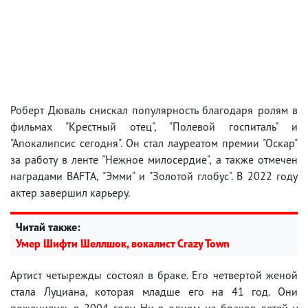
Роберт Дюваль снискал популярность благодаря ролям в
фильмах "Крестный отец", "Полевой госпиталь" и
"Апокалипсис сегодня". Он стал лауреатом премии "Оскар"
за работу в ленте "Нежное милосердие", а также отмечен
наградами BAFTA, "Эмми" и "Золотой глобус". В 2022 году
актер завершил карьеру.
Читай также:
Умер Шифти Шеллшок, вокалист Crazy Town
Артист четырежды состоял в браке. Его четвертой женой
стала Луциана, которая младше его на 41 год. Они
поженились в 2004 году. Ни в одном из браков детей у