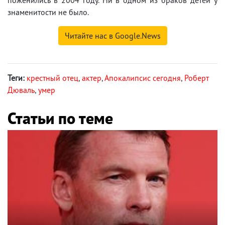
знаменитости не было.
Читайте нас в Google.News
Теги:
крестный отец
,
актер
,
Апокалипсис сегодня
,
Роберт
Дюваль
,
умер
Статьи по теме