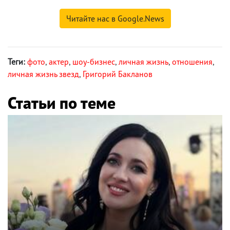
Читайте нас в Google.News
Теги:
фото
,
актер
,
шоу-бизнес
,
личная жизнь
,
отношения
,
личная жизнь звезд
,
Григорий Бакланов
Статьи по теме