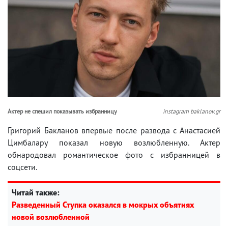
Актер не спешил показывать избранницу
instagram baklanov.gr
Григорий Бакланов впервые после развода с Анастасией
Цимбалару показал новую возлюбленную. Актер
обнародовал романтическое фото с избранницей в
соцсети.
Читай также:
Разведенный Ступка оказался в мокрых объятиях
новой возлюбленной