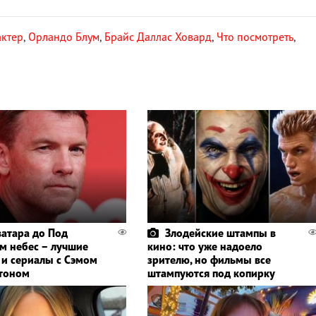
актер
,
Орландо Блум
,
Брайс Даллас Ховард
,
Что посмотреть
,
ватара до Под
Злодейские штампы в
м небес – лучшие
кино: что уже надоело
и сериалы с Сэмом
зрителю, но фильмы все
тоном
штампуются под копирку