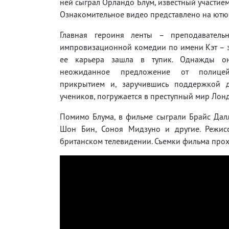
ней сыграл Орландо Блум, известный участием
Ознакомительное видео представлено на ютюб
Главная героиня ленты – преподаватель
импровизационной комедии по имени Кэт – з
ее карьера зашла в тупик. Однажды он
неожиданное предложение от полице
прикрытием и, заручившись поддержкой 
учеников, погружается в преступный мир Лон
Помимо Блума, в фильме сыграли Брайс Дал
Шон Бин, Соноя Мидзуно и другие. Режисс
британском телевидении. Съемки фильма прох