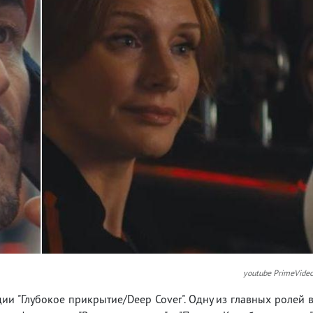
youtube PrimeVide
ии "Глубокое прикрытие/Deep Cover". Одну из главных ролей 