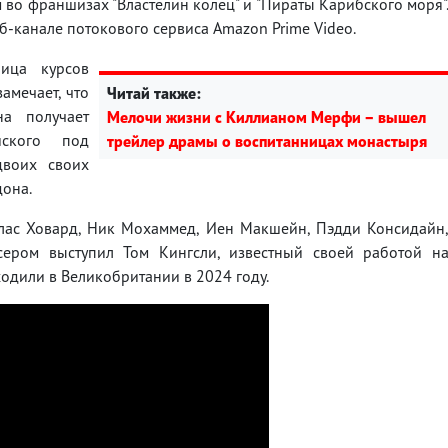
 во франшизах "Властелин колец" и "Пираты Карибского моря"
-канале потокового сервиса Amazon Prime Video.
ница курсов
амечает, что
Читай также:
а получает
Мелочи жизни с Киллианом Мерфи – вышел
йского под
трейлер драмы о воспитанницах монастыря
двоих своих
дона.
лас Ховард, Ник Мохаммед, Иен Макшейн, Пэдди Консидайн
ером выступил Том Кингсли, известный своей работой н
одили в Великобритании в 2024 году.