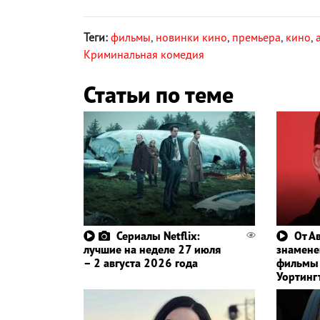
Теги:
фильмы
,
новинки кино
,
премьера
,
кино
,
Криминальная комедия
Статьи по теме
Сериалы Netflix:
От А
лучшие на неделе 27 июля
знамене
– 2 августа 2026 года
фильмы 
Уортинг