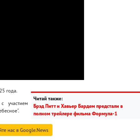
5 года.
Читай также:
с участием
Брэд Питт и Хавьер Бардем предстали в
ебесное".
полном трейлере фильма Формула-1
йте нас в Google.News