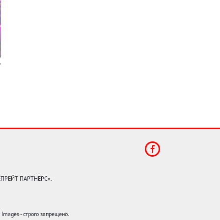
КЕПРЕЙТ ПАРТНЕРС».
mages - строго запрещено.