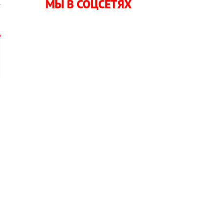
МЫ В СОЦСЕТЯХ
.
,
а