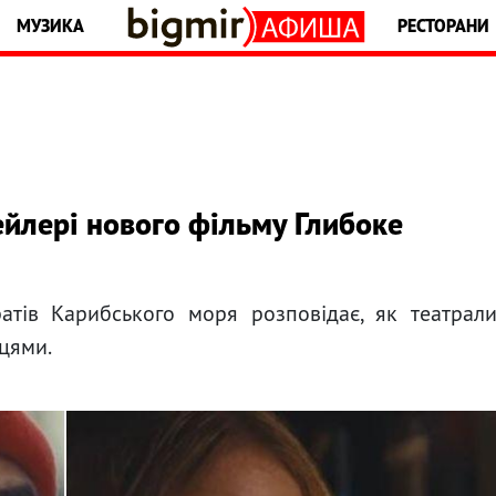
МУЗИКА
РЕСТОРАНИ
ейлері нового фільму Глибоке
атів Карибського моря розповідає, як театрал
нцями.