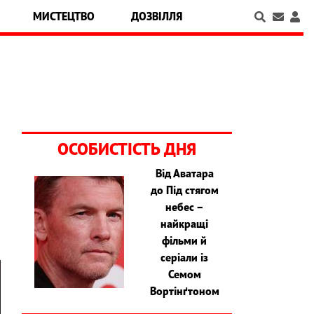
МИСТЕЦТВО
ДОЗВІЛЛЯ
ОСОБИСТІСТЬ ДНЯ
Від Аватара
до Під стягом
и
небес –
найкращі
фільми й
серіали із
Семом
Вортінґтоном