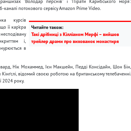
раншизах "Володар перснів" і "Пірати Карибського моря"
каналі потокового сервісу Amazon Prime Video.
чка курсів
що її кар’єра
Читайте також:
несподівану
Такі дрібниці з Кілліаном Мерфі – вийшов
криттям і,
трейлер драми про вихованок монастиря
анурюється в
Говард, Нік Мохаммед, Ієн Макшейн, Педді Консідайн, Шон Бін
 Кінґслі, відомий своєю роботою на британському телебаченні
ї 2024 року.