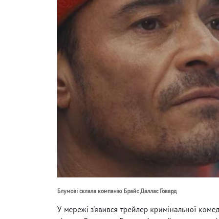
Блумові склала компанію Брайс Даллас Говард
У мережі з’явився трейлер кримінальної комед