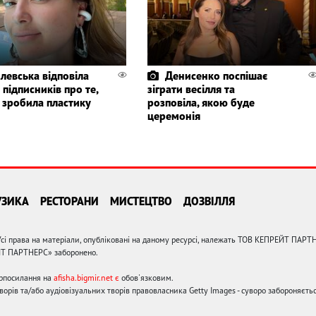
левська відповіла
Денисенко поспішає
 підписників про те,
зіграти весілля та
 зробила пластику
розповіла, якою буде
церемонія
УЗИКА
РЕСТОРАНИ
МИСТЕЦТВО
ДОЗВІЛЛЯ
сі права на матеріали, опубліковані на даному ресурсі, належать ТОВ КЕПРЕЙТ ПАРТ
ЙТ ПАРТНЕРС» заборонено.
ерпосилання на
afisha.bigmir.net є
обов'язковим.
орів та/або аудіовізуальних творів правовласника Getty Images - суворо забороняєтьс