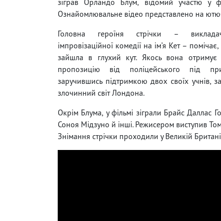
зіграв Орландо Блум, відомий участю у ф
Ознайомлювальне відео представлено на ютюб-
Головна героїня стрічки – виклада
імпровізаційної комедії на ім’я Кет – помічає, 
зайшла в глухий кут. Якось вона отримує 
пропозицію від поліцейського під при
заручившись підтримкою двох своїх учнів, з
злочинний світ Лондона.
Окрім Блума, у фільмі зіграли Брайс Даллас 
Соноя Мідзуно й інші. Режисером виступив Том
Знімання стрічки проходили у Великій Британі