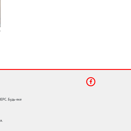
НЕРС. Будь-яке
я.