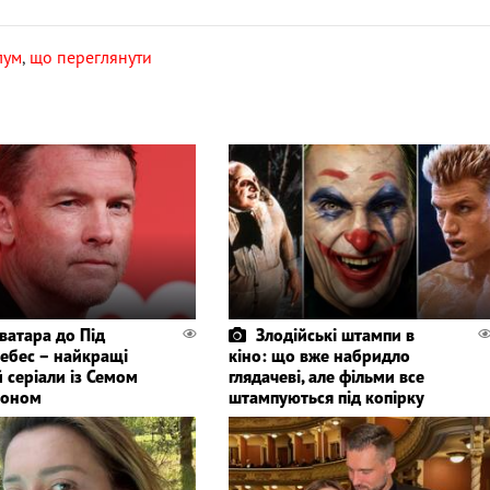
лум
,
що переглянути
Аватара до Під
Злодійські штампи в
небес – найкращі
кіно: що вже набридло
 серіали із Семом
глядачеві, але фільми все
тоном
штампуються під копірку