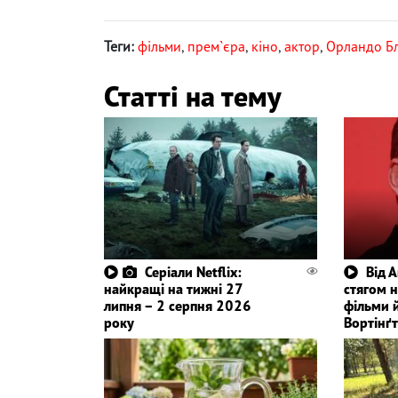
Теги:
фільми
,
прем`єра
,
кіно
,
актор
,
Орландо Б
Статті на тему
Серіали Netflix:
Від 
найкращі на тижні 27
стягом 
липня – 2 серпня 2026
фільми й
року
Вортінґ