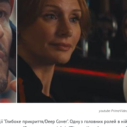
youtube PrimeVide
ії "Глибоке прикриття/Deep Cover". Одну з головних ролей в ні