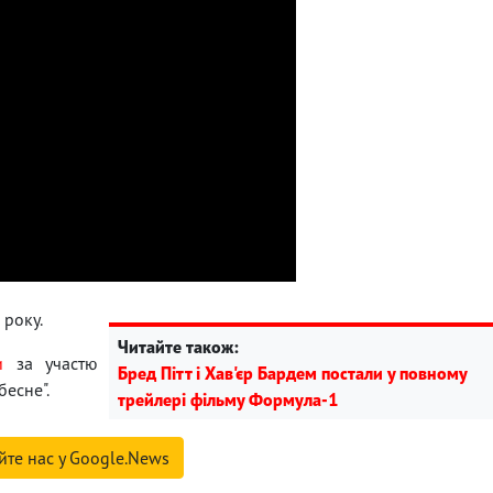
 року.
Читайте також:
и
за участю
Бред Пітт і Хав'єр Бардем постали у повному
бесне".
трейлері фільму Формула-1
йте нас у Google.News