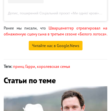
Допис, поширений Соціальний проєкт «Ми однієї крові» (@lifesavingmerch)
Ранее мы писали, что
Шварценеггер отреагировал на
обнаженную сцену сына в третьем сезоне «Белого лотоса».
Читайте нас в Google.News
Теги:
принц Гарри
,
королевская семья
Статьи по теме