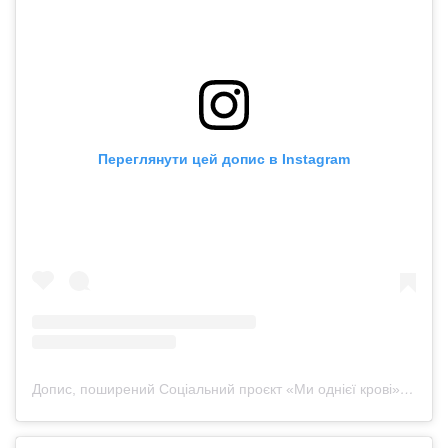
Переглянути цей допис в Instagram
Допис, поширений Соціальний проєкт «Ми однієї крові» (@lifesavingmerch)