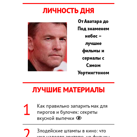
ЛИЧНОСТЬ ДНЯ
От Аватара до
Под знаменем
небес –
лучшие
фильмы и
сериалы с
Сэмом
Уортингтоном
ЛУЧШИЕ МАТЕРИАЛЫ
Как правильно запарить мак для
пирогов и булочек: секреты
вкусной выпечки
Злодейские штампы в кино: что
уже надоело зрителю, но фильмы