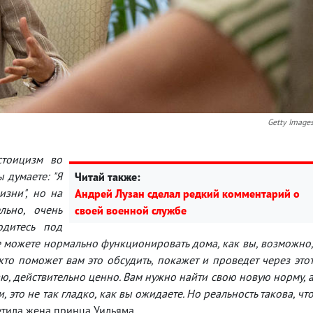
Getty Image
стоицизм во
 думаете: "Я
Читай также:
изни", но на
Андрей Лузан сделал редкий комментарий о
льно, очень
своей военной службе
одитесь под
 можете нормально функционировать дома, как вы, возможно
 кто поможет вам это обсудить, покажет и проведет через это
аю, действительно ценно. Вам нужно найти свою новую норму, 
, это не так гладко, как вы ожидаете. Но реальность такова, чт
етила жена принца Уильяма.