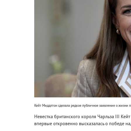
Кейт Миддлтон сделала редкое публичное заявление о жизни п
Невестка британского короля Чарльза III Кей
впервые откровенно высказалась о победе на