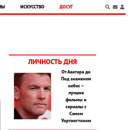
НЫ
ИСКУССТВО
ДОСУГ
ЛИЧНОСТЬ ДНЯ
От Аватара до
Под знаменем
небес –
лучшие
фильмы и
сериалы с
Сэмом
Уортингтоном