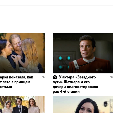
аркл показала, как
У актера «Звездного
т лето с принцем
пути» Шетнера и его
 детьми
дочери диагностировали
рак 4-й стадии