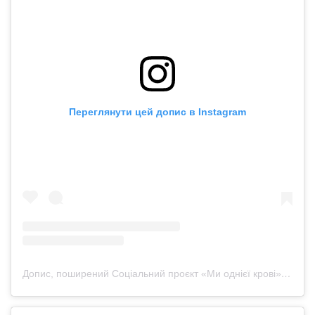
Переглянути цей допис в Instagram
Допис, поширений Соціальний проєкт «Ми однієї крові» (@lifesavingmerch)