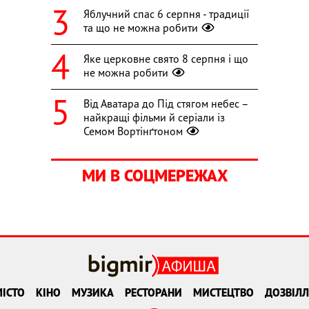
Яблучний спас 6 серпня - традиції
та що не можна робити
Яке церковне свято 8 серпня і що
не можна робити
Від Аватара до Під стягом небес –
найкращі фільми й серіали із
Семом Вортінґтоном
МИ В СОЦМЕРЕЖАХ
ІСТО
КІНО
МУЗИКА
РЕСТОРАНИ
МИСТЕЦТВО
ДОЗВІЛЛ