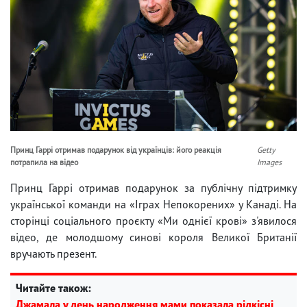
Принц Гаррі отримав подарунок від українців: його реакція
Getty
потрапила на відео
Images
Принц Гаррі отримав подарунок за публічну підтримку
української команди на «Іграх Непокорених» у Канаді. На
сторінці соціального проєкту «Ми однієї крові» з'явилося
відео, де молодшому синові короля Великої Британії
вручають презент.
Читайте також:
Джамала у день народження мами показала рідкісні