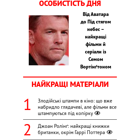
ОСОБИСТІСТЬ ДНЯ
Від Аватара
до Під стягом
небес –
найкращі
фільми й
серіали із
Семом
Вортінґтоном
НАЙКРАЩІ МАТЕРІАЛИ
Злодійські штампи в кіно: що вже
набридло глядачеві, але фільми все
штампуються під копірку
Джоан Ролінґ: найкращі книжки
британки, окрім Гаррі Поттера