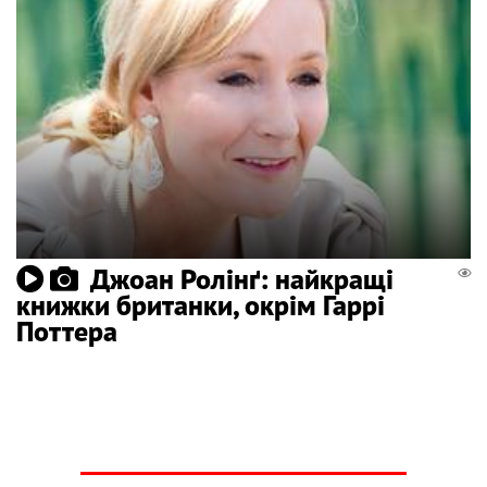
Джоан Ролінґ: найкращі
книжки британки, окрім Гаррі
Поттера