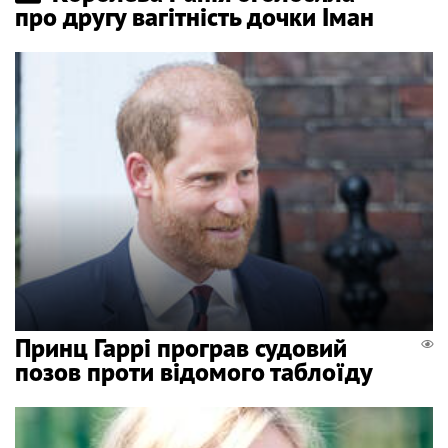
про другу вагітність дочки Іман
Принц Гаррі програв судовий
позов проти відомого таблоїду