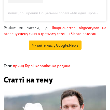
Допис, поширений Соціальний проєкт «Ми однієї крові» (@lifesavingmerch)
Раніше ми писали, що
Шварценеггер відреагував на
оголену сцену сина в третьому сезоні «Білого лотоса».
Читайте нас у Google.News
Теги:
принц Гаррі
,
королівська родина
Статті на тему