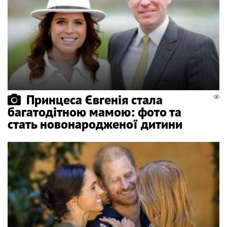
Принцеса Євгенія стала
багатодітною мамою: фото та
стать новонародженої дитини