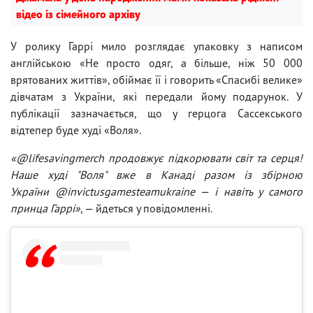
відео із сімейного архіву
У ролику Гаррі мило розглядає упаковку з написом
англійською «Не просто одяг, а більше, ніж 50 000
врятованих життів», обіймає її і говорить «Спасибі велике»
дівчатам з України, які передали йому подарунок. У
публікації зазначається, що у герцога Сассекського
відтепер буде худі «Воля».
«@lifesavingmerch продовжує підкорювати світ та серця!
Наше худі "Воля" вже в Канаді разом із збірною
України @invictusgamesteamukraine — і навіть у самого
принца Гаррі»
, — йдеться у повідомленні.