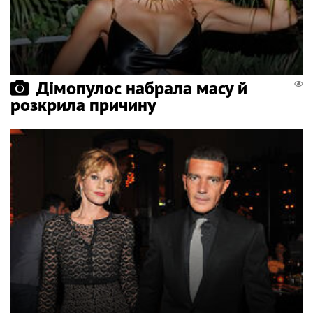
Дімопулос набрала масу й
розкрила причину