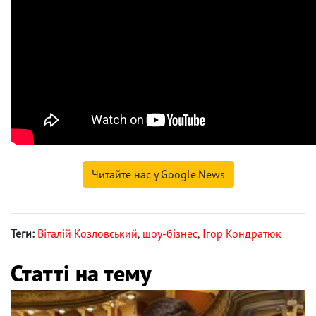
Читайте нас у Google.News
Теги:
Віталій Козловський
,
шоу-бізнес
,
Ігор Кондратюк
Статті на тему