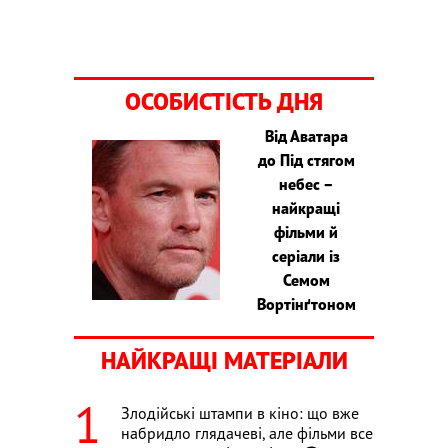
ОСОБИСТІСТЬ ДНЯ
Від Аватара
до Під стягом
небес –
найкращі
фільми й
серіали із
Семом
Вортінґтоном
НАЙКРАЩІ МАТЕРІАЛИ
Злодійські штампи в кіно: що вже
набридло глядачеві, але фільми все