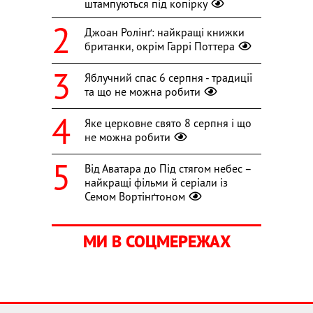
штампуються під копірку
Джоан Ролінґ: найкращі книжки
британки, окрім Гаррі Поттера
Яблучний спас 6 серпня - традиції
та що не можна робити
Яке церковне свято 8 серпня і що
не можна робити
Від Аватара до Під стягом небес –
найкращі фільми й серіали із
Семом Вортінґтоном
МИ В СОЦМЕРЕЖАХ