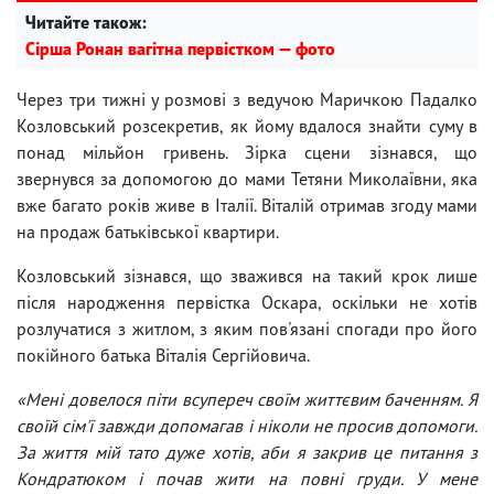
Читайте також:
Сірша Ронан вагітна первістком — фото
Через три тижні у розмові з ведучою Маричкою Падалко
Козловський розсекретив, як йому вдалося знайти суму в
понад мільйон гривень. Зірка сцени зізнався, що
звернувся за допомогою до мами Тетяни Миколаївни, яка
вже багато років живе в Італії. Віталій отримав згоду мами
на продаж батьківської квартири.
Козловський зізнався, що зважився на такий крок лише
після народження первістка Оскара, оскільки не хотів
розлучатися з житлом, з яким пов'язані спогади про його
покійного батька Віталія Сергійовича.
«Мені довелося піти всупереч своїм життєвим баченням. Я
своїй сім'ї завжди допомагав і ніколи не просив допомоги.
За життя мій тато дуже хотів, аби я закрив це питання з
Кондратюком і почав жити на повні груди. У мене