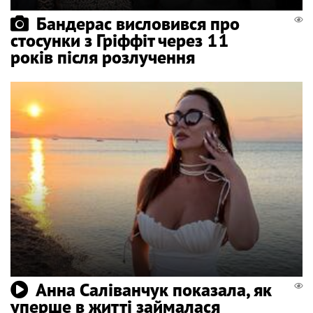
Бандерас висловився про
стосунки з Гріффіт через 11
років після розлучення
Анна Саліванчук показала, як
уперше в житті займалася