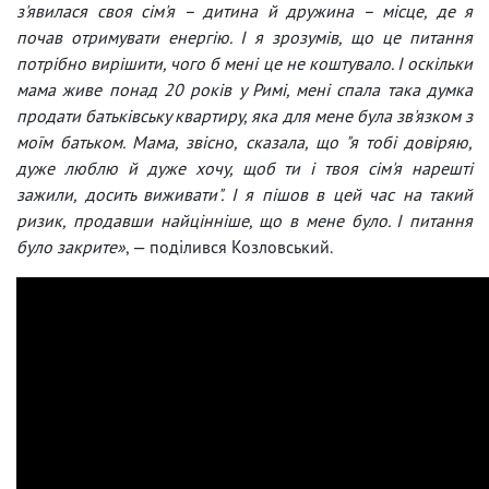
з'явилася своя сім'я – дитина й дружина – місце, де я
почав отримувати енергію. І я зрозумів, що це питання
потрібно вирішити, чого б мені це не коштувало. І оскільки
мама живе понад 20 років у Римі, мені спала така думка
продати батьківську квартиру, яка для мене була зв'язком з
моїм батьком. Мама, звісно, сказала, що "я тобі довіряю,
дуже люблю й дуже хочу, щоб ти і твоя сім'я нарешті
зажили, досить виживати". І я пішов в цей час на такий
ризик, продавши найцінніше, що в мене було. І питання
було закрите»
, — поділився Козловський.