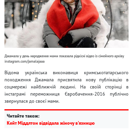
Джамала у день народження мами показала рідкісні відео із сімейного архіву
instagram.com/jamalajaaa
Відома українська виконавиця кримськотатарського
походження Джамала присвятила нову публікацію в
соцмережі найближчій людині. На своїй сторінці в
інстаграмі переможниця Євробачення-2016 публічно
звернулася до своєї мами.
Читайте також:
Кейт Міддлтон відвідала жіночу в'язницю