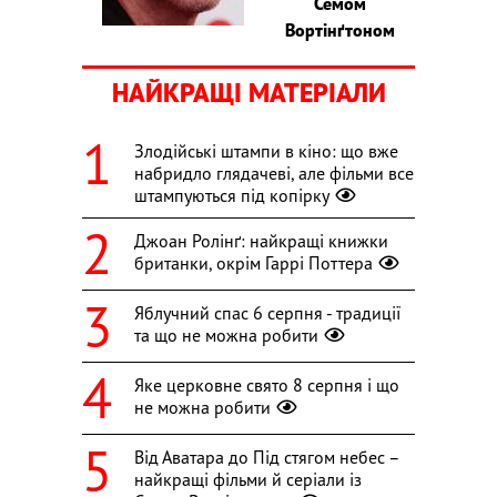
Семом
Вортінґтоном
НАЙКРАЩІ МАТЕРІАЛИ
Злодійські штампи в кіно: що вже
набридло глядачеві, але фільми все
штампуються під копірку
Джоан Ролінґ: найкращі книжки
британки, окрім Гаррі Поттера
Яблучний спас 6 серпня - традиції
та що не можна робити
Яке церковне свято 8 серпня і що
не можна робити
Від Аватара до Під стягом небес –
найкращі фільми й серіали із