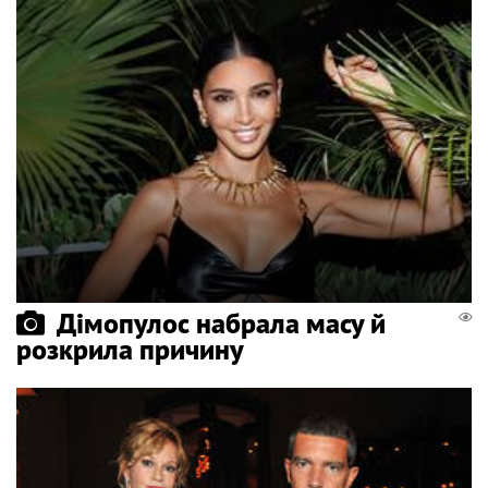
Дімопулос набрала масу й
розкрила причину