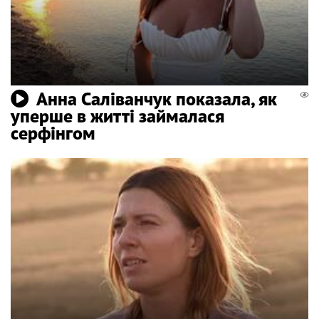
Анна Саліванчук показала, як
уперше в житті займалася
серфінгом