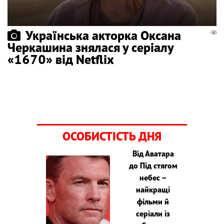
Українська акторка Оксана
Черкашина знялася у серіалу
«1670» від Netflix
ОСОБИСТІСТЬ ДНЯ
Від Аватара
до Під стягом
небес –
найкращі
фільми й
серіали із