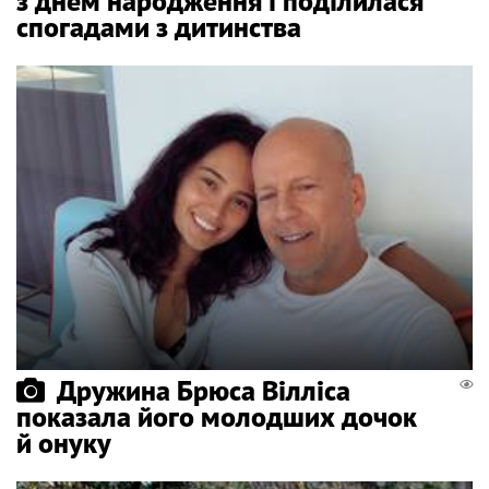
з днем народження і поділилася
спогадами з дитинства
Дружина Брюса Вілліса
показала його молодших дочок
й онуку