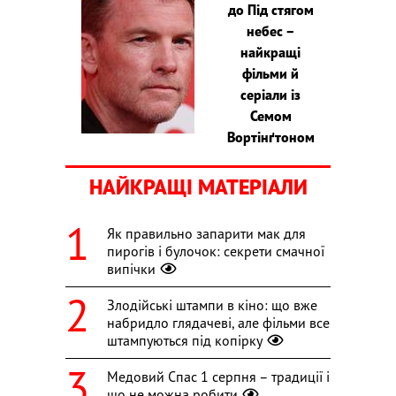
до Під стягом
небес –
найкращі
фільми й
серіали із
Семом
Вортінґтоном
НАЙКРАЩІ МАТЕРІАЛИ
Як правильно запарити мак для
пирогів і булочок: секрети смачної
випічки
Злодійські штампи в кіно: що вже
набридло глядачеві, але фільми все
штампуються під копірку
Медовий Спас 1 серпня – традиції і
що не можна робити