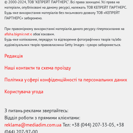
© 2000-2024, ТОВ "КЕПРЕЙТ ПАРТНЕРС". Всі права захищені. Усі права на
матеріали, опубліковані на даному ресурсі, належать ТОВ КЕПРЕЙТ ПАРТНЕРС.
Будь-яке використання матеріалів без письмового дозволу ТОВ «КЕПРЕЙТ
ПАРТНЕРС» заборонено.
При правомірному використанні матеріалів даного ресурсу гіперпосилання на
afisha.bigmir.net є
обов'язковим.
Будь-яке копіювання, передрук та відтворення фотографічних творів та/або
аудіовізуальних творів правовласника Getty Images - суворо забороняється.
Редакція
Наші контакти та схема проїзду
Політика у сфері конфіденційності та персональних даних
Користувача угода
З питань реклами звертайтесь:
Відділ роботи з прямими клієнтами:
reklama@mediadim.com.ua
Тел: +38 (044) 207-33-05, +38
(044) 207-97-00