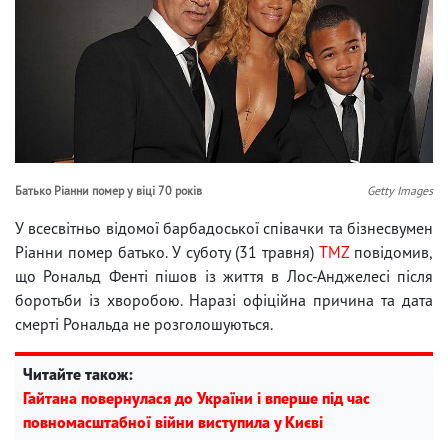
Батько Ріанни помер у віці 70 років
Getty Images
У всесвітньо відомої барбадоської співачки та бізнесвумен
Ріанни помер батько. У суботу (31 травня)
TMZ
повідомив,
що Рональд Фенті пішов із життя в Лос-Анджелесі після
боротьби із хворобою. Наразі офіційна причина та дата
смерті Рональда не розголошуються.
Читайте також:
Гайтана повернулася до України і вперше під час
повномасштабної війни виступила у Києві