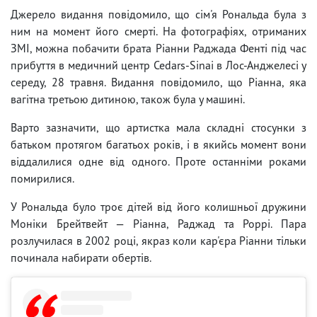
Джерело видання повідомило, що сім'я Рональда була з
ним на момент його смерті. На фотографіях, отриманих
ЗМІ, можна побачити брата Ріанни Раджада Фенті під час
прибуття в медичний центр Cedars-Sinai в Лос-Анджелесі у
середу, 28 травня. Видання повідомило, що Ріанна, яка
вагітна третьою дитиною, також була у машині.
Варто зазначити, що артистка мала складні стосунки з
батьком протягом багатьох років, і в якийсь момент вони
віддалилися одне від одного. Проте останніми роками
помирилися.
У Рональда було троє дітей від його колишньої дружини
Моніки Брейтвейт — Ріанна, Раджад та Роррі. Пара
розлучилася в 2002 році, якраз коли кар'єра Ріанни тільки
починала набирати обертів.