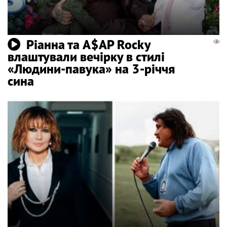
Ріанна та A$AP Rocky
влаштували вечірку в стилі
«Людини-павука» на 3-річчя
сина