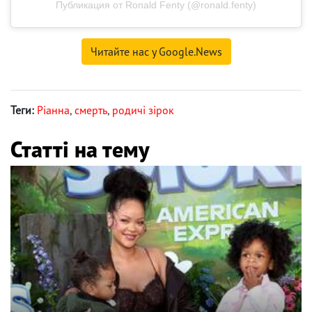
Публикация от Ronald Fenty (@ronald.fenty)
Читайте нас у Google.News
Теги:
Ріанна
,
смерть
,
родичі зірок
Статті на тему