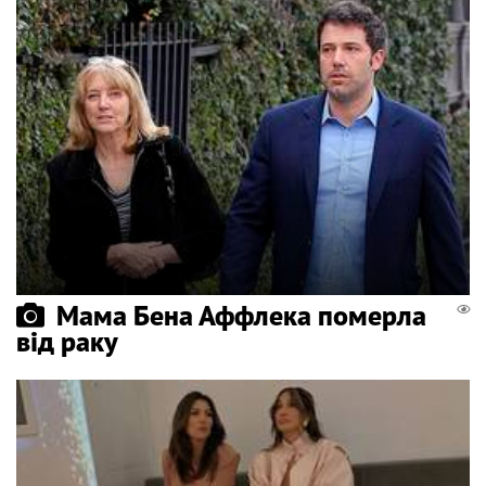
Мама Бена Аффлека померла
від раку