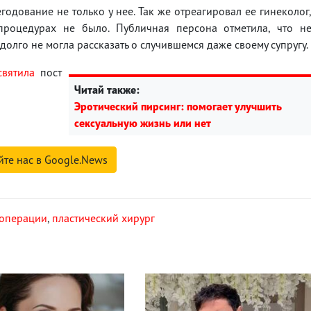
годование не только у нее. Так же отреагировал ее гинеколог
процедурах не было. Публичная персона отметила, что н
 долго не могла рассказать о случившемся даже своему супругу.
святила
пост
Читай также:
Эротический пирсинг: помогает улучшить
сексуальную жизнь или нет
йте нас в Google.News
 операции
,
пластический хирург