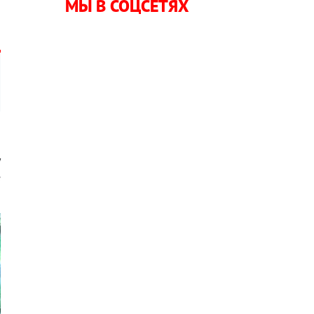
МЫ В СОЦСЕТЯХ
S
у
е