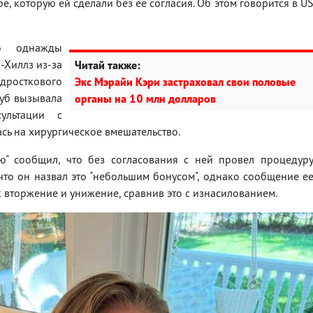
, которую ей сделали без ее согласия. Об этом говорится в U
то однажды
-Хиллз из-за
Читай также:
одросткового
Экс Мэрайи Кэри застраховал свои половые
губ вызывала
органы на 10 млн долларов
ультации с
ась на хирургическое вмешательство.
ю" сообщил, что без согласования с ней провел процедур
что он назвал это "небольшим бонусом", однако сообщение е
 вторжение и унижение, сравнив это с изнасилованием.