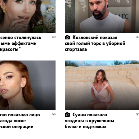
сенко столкнулась
Козловский показал
ными эффектами
свой голый торс в уборной
 красоты"
спортзала
тко показала лицо
Суини показала
лгода после
ягодицы в кружевном
еской операции
белье и подтяжках