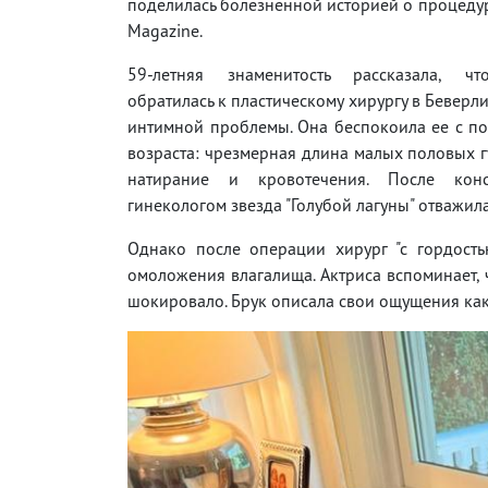
поделилась болезненной историей о процедуре
Magazine.
59-летняя знаменитость рассказала, ч
обратилась к пластическому хирургу в Беверли
интимной проблемы. Она беспокоила ее с п
возраста: чрезмерная длина малых половых 
натирание и кровотечения. После конс
гинекологом звезда "Голубой лагуны" отважил
Однако после операции хирург "с гордость
омоложения влагалища. Актриса вспоминает, 
шокировало. Брук описала свои ощущения как