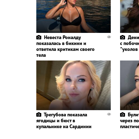
Невеста Роналду
Дени
показалась в бикини и
с побоч
ответила критикам своего
"уколов
тела
Трегубова показала
Були
ягодицы и бюст в
через по
купальнике на Сардинии
пластич