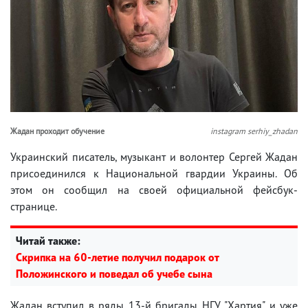
Жадан проходит обучение
instagram serhiy_zhadan
Украинский писатель, музыкант и волонтер Сергей Жадан
присоединился к Национальной гвардии Украины. Об
этом он сообщил на своей официальной фейсбук-
странице.
Читай также:
Скрипка на 60-летие получил подарок от
Положинского и поведал об учебе сына
Жадан вступил в ряды 13-й бригады НГУ "Хартия" и уже