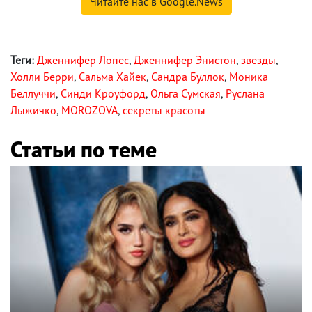
Читайте нас в Google.News
Теги:
Дженнифер Лопес
,
Дженнифер Энистон
,
звезды
,
Холли Берри
,
Сальма Хайек
,
Сандра Буллок
,
Моника
Беллуччи
,
Синди Кроуфорд
,
Ольга Сумская
,
Руслана
Лыжичко
,
MOROZOVA
,
секреты красоты
Статьи по теме