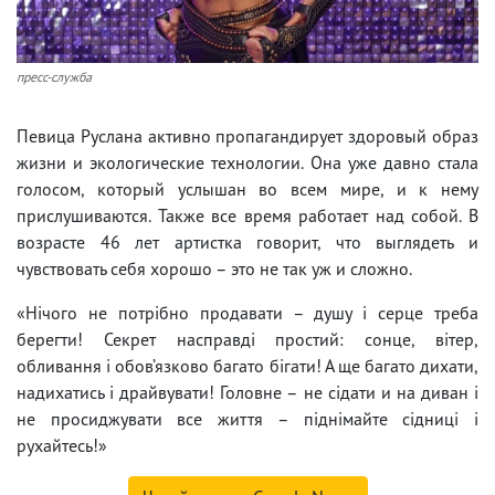
пресс-служба
Певица Руслана активно пропагандирует здоровый образ
жизни и экологические технологии. Она уже давно стала
голосом, который услышан во всем мире, и к нему
прислушиваются. Также все время работает над собой. В
возрасте 46 лет артистка говорит, что выглядеть и
чувствовать себя хорошо – это не так уж и сложно.
«Нічого не потрібно продавати – душу і серце треба
берегти! Секрет насправді простий: сонце, вітер,
обливання і обов’язково багато бігати! А ще багато дихати,
надихатись і драйвувати! Головне – не сідати и на диван і
не просиджувати все життя – піднімайте сідниці і
рухайтесь!»